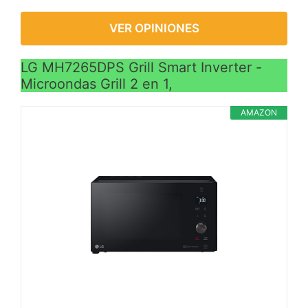
VER OPINIONES
LG MH7265DPS Grill Smart Inverter -
Microondas Grill 2 en 1,
AMAZON