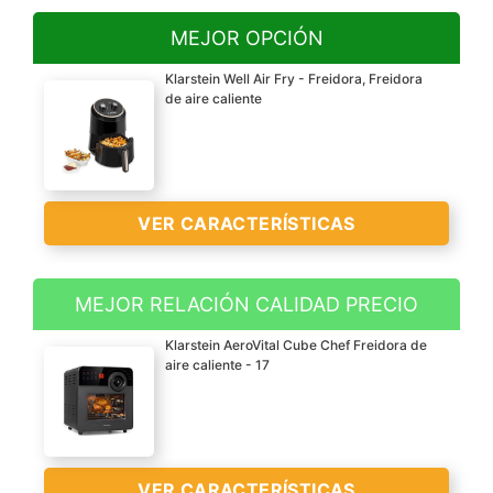
MEJOR OPCIÓN
Klarstein Well Air Fry - Freidora, Freidora
de aire caliente
VER CARACTERÍSTICAS
MEJOR RELACIÓN CALIDAD PRECIO
SABROSO: La Well Air Fry
Klarstein AeroVital Cube Chef Freidora de
de Klarstein es una
aire caliente - 17
freidora de aire caliente
con un aspecto de lo más
futurista. Cocinar sin
renunciar al sabor más
VER CARACTERÍSTICAS
sorprendente: Hacerse