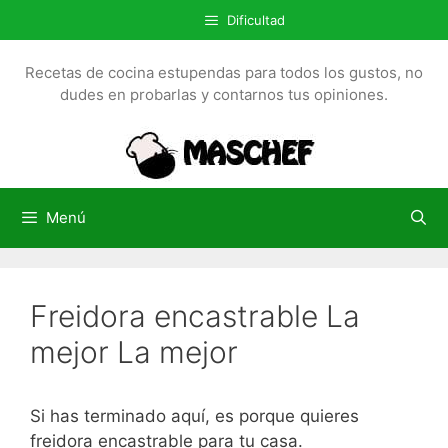
S
Dificultad
a
l
Recetas de cocina estupendas para todos los gustos, no
t
dudes en probarlas y contarnos tus opiniones.
a
r
a
l
c
Menú
o
n
t
Freidora encastrable La
e
n
mejor La mejor
i
d
o
Si has terminado aquí, es porque quieres
freidora encastrable para tu casa.