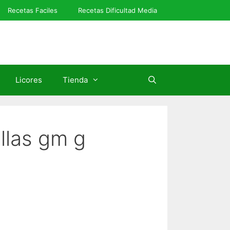
Recetas Faciles
Recetas Dificultad Media
Licores
Tienda
llas gm g