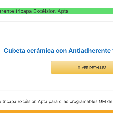
ente tricapa Excélsior. Apta
Cubeta cerámica con Antiadherente t
🛒 VER DETALLES
tricapa Excélsior. Apta para ollas programables GM de 