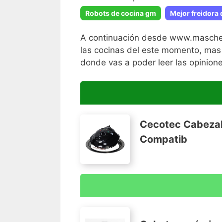
Robots de cocina gm
Mejor freidora d
A continuación desde www.maschef.
las cocinas del este momento, mas 
donde vas a poder leer las opinion
Cecotec Cabezal
Compatib
Cabezal de horno con aro multimedidas
Posee termostato y temporizador