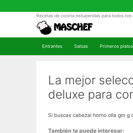
S
a
Recetas de cocina estupendas para todos los 
l
t
a
r
Entrantes
Salsas
Primeros platos
a
l
c
o
La mejor selec
n
t
deluxe para co
e
n
i
d
Si buscas cabezal horno olla gm g de
o
También te puede interesar: