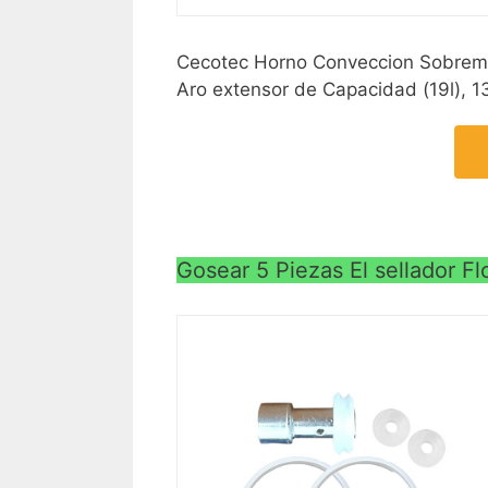
Cecotec Horno Conveccion Sobremes
Aro extensor de Capacidad (19l), 
Gosear 5 Piezas El sellador F