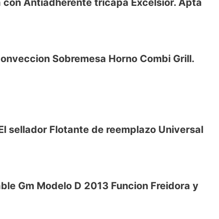
con Antiadherente tricapa Excélsior. Apta
ompone los tejidos grasos y permite cocinar
onveccion Sobremesa Horno Combi Grill.
CINAR ACCESORIO CUBETA EXCELSIOR
VE
El sellador Flotante de reemplazo Universal
a, hierve, asa, cuece, hornea, descongela,
tina.
mezclar sabores, uno en la parrilla y otro
aceite, con menos grasas saturadas.
ble Gm Modelo D 2013 Funcion Freidora y
VE
 temperaturas, BPA FREE, sin sustancias
eír o saltear.
us familias
ra regulable hasta 250ºC. Cocina de