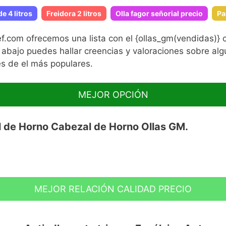
e 4 litros
Freidora 2 litros
Olla fagor señorial precio
Pa
com ofrecemos una lista con el {ollas_gm(vendidas)} c
abajo puedes hallar creencias y valoraciones sobre algu
es de el más populares.
MEJOR OPCIÓN
 de Horno Cabezal de Horno Ollas GM.
MEJOR RELACIÓN CALIDAD PRECIO
 para cocinas programables