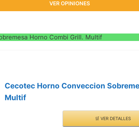
VER OPINIONES
bremesa Horno Combi Grill. Multif
Cecotec Horno Conveccion Sobremes
Multif
🛒 VER DETALLES