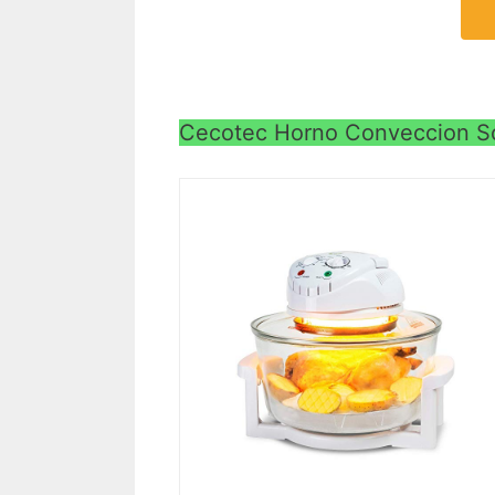
Cecotec Horno Conveccion So