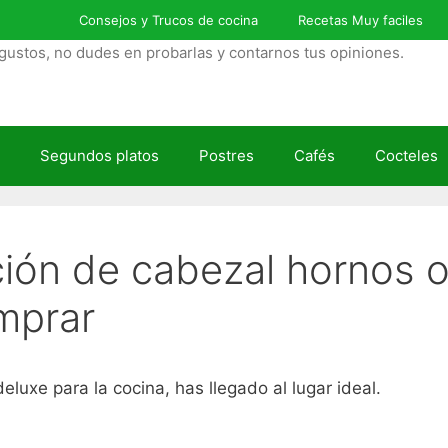
Consejos y Trucos de cocina
Recetas Muy faciles
gustos, no dudes en probarlas y contarnos tus opiniones.
Segundos platos
Postres
Cafés
Cocteles
ción de cabezal hornos o
mprar
luxe para la cocina, has llegado al lugar ideal.