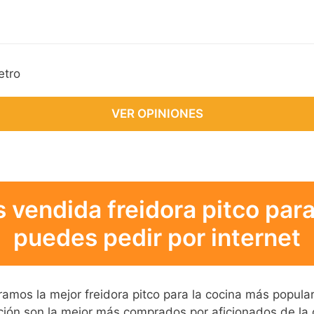
etro
VER OPINIONES
 vendida freidora pitco par
puedes pedir por internet
tramos la mejor freidora pitco para la cocina más popula
ión son la mejor más comprados por aficionados de la 