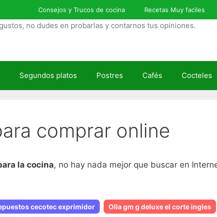
Consejos y Trucos de cocina
Recetas Muy faciles
gustos, no dudes en probarlas y contarnos tus opiniones.
Segundos platos
Postres
Cafés
Cocteles
para comprar online
para la cocina
, no hay nada mejor que buscar en Interne
epuestos cecotec exprimidor
Olla gm g deluxe el corte ingles