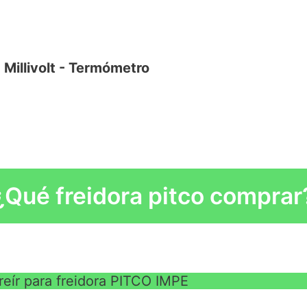
Millivolt - Termómetro
60 A/18,5 kW contactos principales
eír líderes en la industria con un historial
¿Qué freidora pitco comprar
VE
ridad y rendimiento.
reír para freidora PITCO IMPE