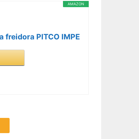
AMAZON
ara freidora PITCO IMPE
R CARACTERÍSTICAS >
R CARACTERÍSTICAS >