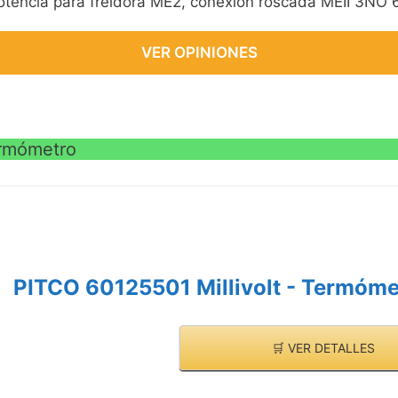
potencia para freidora ME2, conexión roscada MEII 3N
VER OPINIONES
ermómetro
PITCO 60125501 Millivolt - Termóme
🛒 VER DETALLES