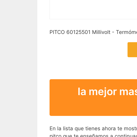
PITCO 60125501 Millivolt - Termóm
la mejor mas
En la lista que tienes ahora te mos
pitco que te enseñamos a continuac