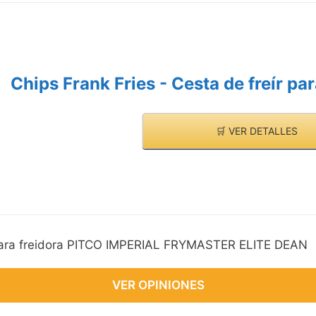
Chips Frank Fries - Cesta de freír p
VE
VE
🛒 VER DETALLES
r para freidora PITCO IMPERIAL FRYMASTER ELITE DEAN
VER OPINIONES