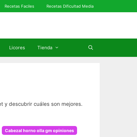
Recetas Faciles
Recetas Dificultad Media
Licores
Tienda
t y descubrir cuáles son mejores.
Cabezal horno olla gm opiniones