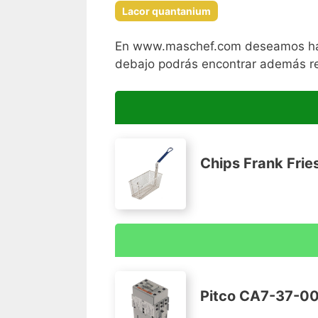
Lacor quantanium
En www.maschef.com deseamos hacer
debajo podrás encontrar además rev
Chips Frank Fries
Francés Fries Cesta freidora profunda
Adecuado para picos, freyers y freyaste
Pitco CA7-37-00 
Construcción de malla de alambre chap