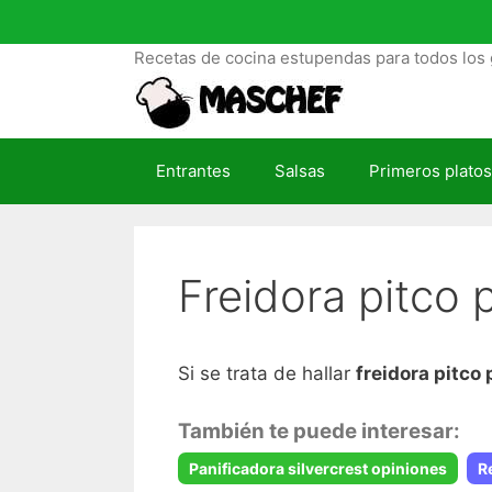
S
a
Recetas de cocina estupendas para todos los 
l
t
a
r
Entrantes
Salsas
Primeros platos
a
l
c
o
Freidora pitco 
n
t
e
n
Si se trata de hallar
freidora pitco 
i
d
También te puede interesar:
o
Panificadora silvercrest opiniones
R