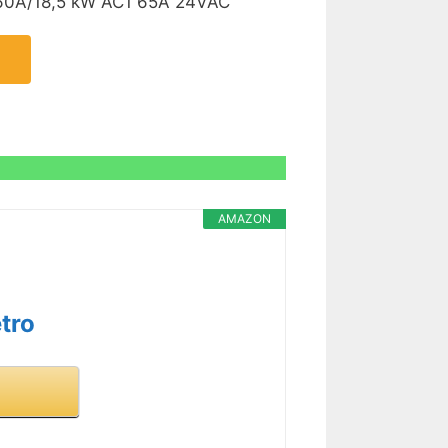
O 60A/18,5 kW AC1 65A 24VAC
AMAZON
tro