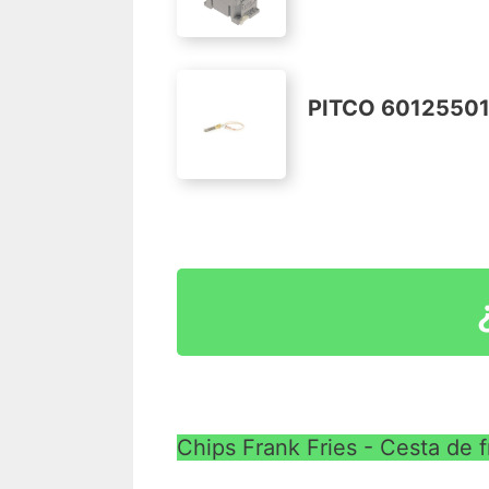
Muy resistente para uso profesional.
PITCO 60125501 
Conexión: rosca.
Aplicación: freidora eléctrica.
Otras características: AC1 (AC3/400V) 
Contactos principales: 3NO
Pieza de repuesto original OEM.
Pitco ha estado produciendo equipos de fr
de excelencia.
Utiliza piezas originales OEM para segu
Chips Frank Fries - Cesta de f