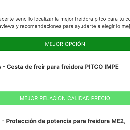
te sencillo localizar la mejor freidora pitco para tu
iews y recomendaciones para ayudarte a elegir lo mejo
MEJOR OPCIÓN
 - Cesta de freír para freidora PITCO IMPE
MEJOR RELACIÓN CALIDAD PRECIO
r de Pitco.
- Protección de potencia para freidora ME2,
ado en níquel con un mango moldeado.