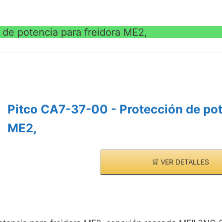
 de potencia para freidora ME2,
Pitco CA7-37-00 - Protección de pot
ME2,
🛒 VER DETALLES