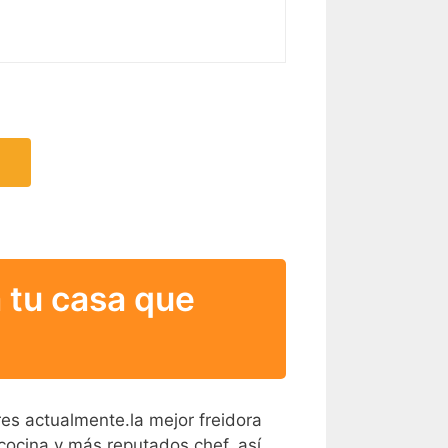
a tu casa que
res actualmente.la mejor freidora
cocina y más reputados chef, así