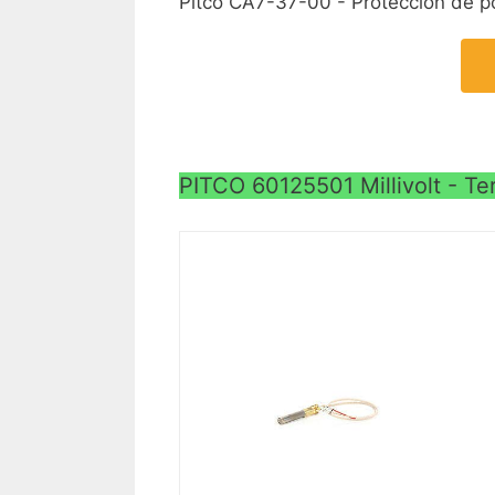
Pitco CA7-37-00 - Protección de 
PITCO 60125501 Millivolt - T