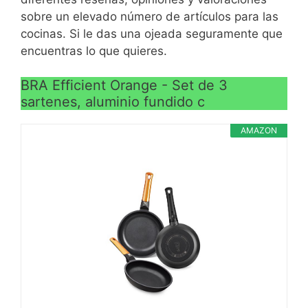
quemaduras.
Energy System)
sobre un elevado número de artículos para las
agujeros, permite una
cocinas. Si le das una ojeada seguramente que
perfecta distribución y
encuentras lo que quieres.
aprovechamiento máximo
de la energía a la hora de
BRA Efficient Orange - Set de 3
cocinar
sartenes, aluminio fundido c
AMAZON