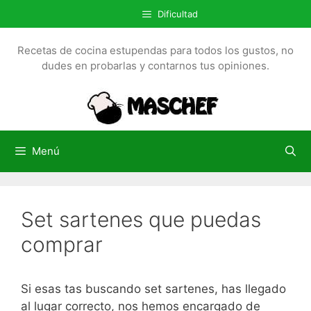
S
Dificultad
a
l
Recetas de cocina estupendas para todos los gustos, no
t
dudes en probarlas y contarnos tus opiniones.
a
r
a
l
c
Menú
o
n
t
Set sartenes que puedas
e
n
comprar
i
d
o
Si esas tas buscando set sartenes, has llegado
al lugar correcto, nos hemos encargado de