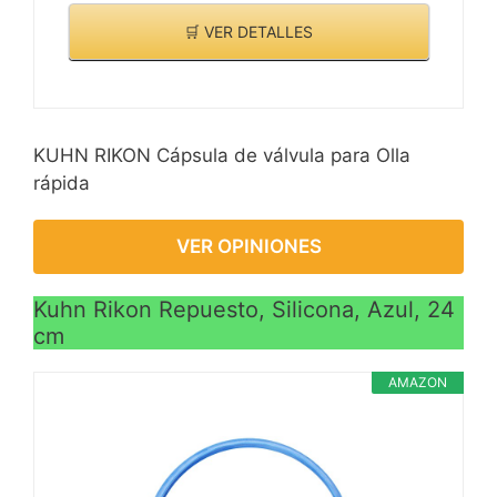
🛒 VER DETALLES
KUHN RIKON Cápsula de válvula para Olla
rápida
VER OPINIONES
Kuhn Rikon Repuesto, Silicona, Azul, 24
cm
AMAZON