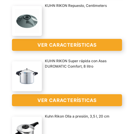
>
KUHN RIKON Repuesto, Centimeters
Tamaño: 24 cm
Para ollas a presión
DUROMATIC de Kuhn
Rikon
VER CARACTERÍSTICAS
Lavar a mano
KUHN RIKON Super rápida con Asas
VER
DUROMATIC Comfort, 8 litro
CARACTERÍSTICAS
Adecuado para los
>
modelos fabricados
después de 1998
Carcasa de la válvula de
VER CARACTERÍSTICAS
acero inoxidable
Parte original
Kuhn Rikon Olla a presión, 3,5 l, 20 cm
VER
Por favor, asegúrese de
CARACTERÍSTICAS
Olla express de diseño
que es la parte correcta