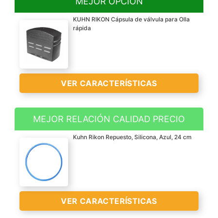
MEJOR OPCIÓN
KUHN RIKON Cápsula de válvula para Olla
rápida
VER CARACTERÍSTICAS
MEJOR RELACIÓN CALIDAD PRECIO
Materia: plástico
Kuhn Rikon Repuesto, Silicona, Azul, 24 cm
Número piezas: 1
Lavar preferiblemente a
mano
Fácil de colocar para una
limpieza y sustitución
VER
VER CARACTERÍSTICAS
cómodas
CARACTERÍSTICAS