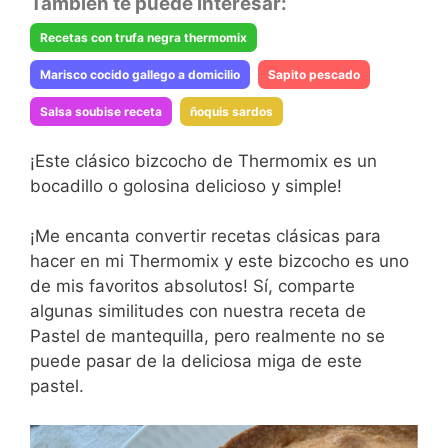
También te puede interesar:
Recetas con trufa negra thermomix
Marisco cocido gallego a domicilio
Sapito pescado
Salsa soubise receta
ñoquis sardos
¡Este clásico bizcocho de Thermomix es un
bocadillo o golosina delicioso y simple!
¡Me encanta convertir recetas clásicas para
hacer en mi Thermomix y este bizcocho es uno
de mis favoritos absolutos! Sí, comparte
algunas similitudes con nuestra receta de
Pastel de mantequilla, pero realmente no se
puede pasar de la deliciosa miga de este
pastel.