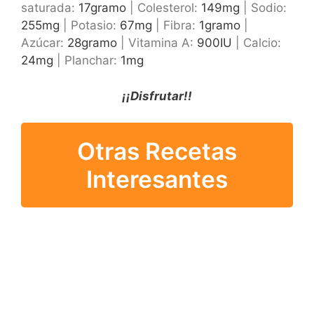
saturada:
17
gramo
|
Colesterol:
149
mg
|
Sodio:
255
mg
|
Potasio:
67
mg
|
Fibra:
1
gramo
|
Azúcar:
28
gramo
|
Vitamina A:
900
IU
|
Calcio:
24
mg
|
Planchar:
1
mg
¡¡Disfrutar!!
Otras Recetas
Interesantes