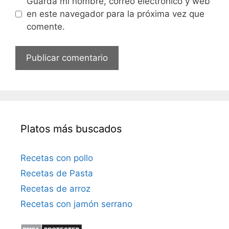
Guarda mi nombre, correo electrónico y web
o
en este navegador para la próxima vez que
e
comente.
l
e
c
t
r
ó
n
i
Platos más buscados
c
o
Recetas con pollo
Recetas de Pasta
Recetas de arroz
Recetas con jamón serrano