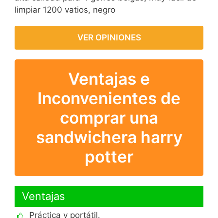
limpiar 1200 vatios, negro
VER OPINIONES
Ventajas e
Inconvenientes de
comprar una
sandwichera harry
potter
Ventajas
Práctica y portátil.