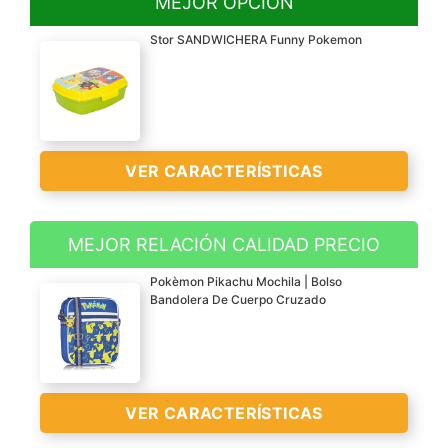
MEJOR OPCIÓN
Stor SANDWICHERA Funny Pokemon
VER CARACTERÍSTICAS
MEJOR RELACIÓN CALIDAD PRECIO
Producto con licencia
Pokèmon Pikachu Mochila | Bolso
oficial, 100% original.
Bandolera De Cuerpo Cruzado
Todos los productos de la
marca Stor están libres
de BPA y han pasado los
tests requeridos en su
VER CARACTERÍSTICAS
categoría para cumplir
con la normativa Europea.