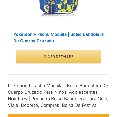
problema para la plancha
de gofres de
GOURMETmaxx! ¡Deja
libre tu fantasía! Puedes
encontrar varias recetas
Pokèmon Pikachu Mochila | Bolso Bandolera
deliciosas en Internet o
De Cuerpo Cruzado
en las instrucciones
adjuntas.
🛒 VER DETALLES
Pokèmon Pikachu Mochila | Bolso Bandolera De
Cuerpo Cruzado Para Niños, Adolescentes,
Hombres | Pequeño Bolso Bandolera Para Ocio,
Viaje, Deporte, Compras, Bolsa De Festival