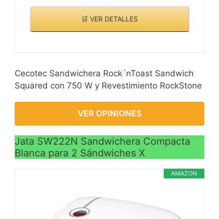
🛒 VER DETALLES
Cecotec Sandwichera Rock´nToast Sandwich
Squared con 750 W y Revestimiento RockStone
VER OPINIONES
Jata SW222N Sandwichera Compacta
Blanca para 2 Sándwiches X
AMAZON