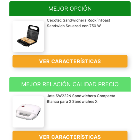
MEJOR OPCIÓN
Cecotec Sandwichera Rock´nToast
Sandwich Squared con 750 W
VER CARACTERÍSTICAS
MEJOR RELACIÓN CALIDAD PRECIO
Sandwichera con
Jata SW222N Sandwichera Compacta
capacidad para 2 sa?
Blanca para 2 Sándwiches X
ndwiches y acabados en
acero inoxidable.
Revestimiento de piedra
RockStone que consigue
VER CARACTERÍSTICAS
mejores texturas y