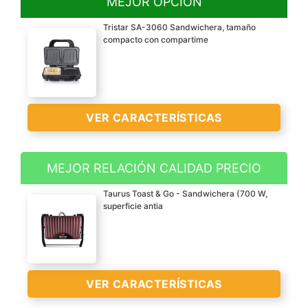
MEJOR OPCIÓN
Tristar SA-3060 Sandwichera, tamaño
compacto con compartime
VER CARACTERÍSTICAS
MEJOR RELACIÓN CALIDAD PRECIO
Prepare sándwiches
Taurus Toast & Go - Sandwichera (700 W,
extragrandes con más
superficie antia
relleno, gracias a las
placas extraprofundas.
Fácil de limpiar gracias al
recubrimiento
VER CARACTERÍSTICAS
antiadherente