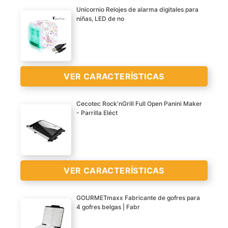
Tamaño compacto con
Unicornio Relojes de alarma digitales para
compartimento para
niñas, LED de no
cable y tapa con cierre
Placa grill antiadherente
de seguridad para
VER
Cierre con dispositivo de
guardar horizontal o
CARACTERÍSTICAS
bloqueo
verticalmente
>
Base antideslizante
VER CARACTERÍSTICAS
La parrilla alcanza
Tapa basculante que se
rápidamente la
adapta según el grosor
VER
Cecotec Rock'nGrill Full Open Panini Maker
temperatura correcta
- Parrilla Eléct
del alimento
CARACTERÍSTICAS
gracias a la potencia de
?LO QUE DEBE SABER?
>
900 W.
Este reloj de alarma
necesita 2 pilas AG13
(incluidas) para la
VER CARACTERÍSTICAS
pantalla LCD del reloj, y 4
pilas AAA (no incluidas) o
GOURMETmaxx Fabricante de gofres para
el cable de carga incluido
4 gofres belgas | Fabr
para el indicador LED se
Parrilla eléctrica con 750
enciende. Por favor,