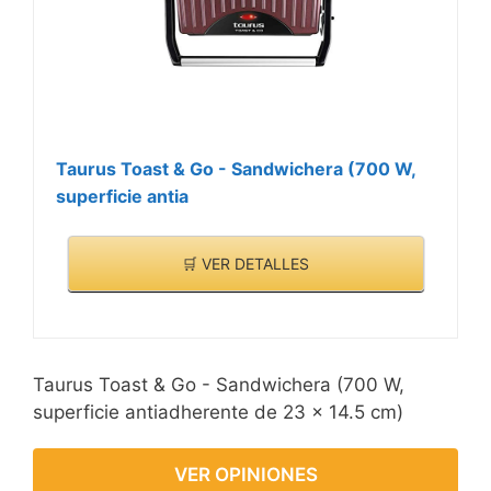
problema para la plancha
de gofres de
GOURMETmaxx! ¡Deja
libre tu fantasía! Puedes
encontrar varias recetas
deliciosas en Internet o
Taurus Toast & Go - Sandwichera (700 W,
en las instrucciones
superficie antia
adjuntas.
🛒 VER DETALLES
Taurus Toast & Go - Sandwichera (700 W,
superficie antiadherente de 23 x 14.5 cm)
VER OPINIONES