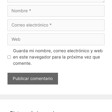
o
N
o
m
C
b
o
r
r
W
e
r
e
e
b
Guarda mi nombre, correo electrónico y web
o
en este navegador para la próxima vez que
e
comente.
l
e
c
t
r
ó
n
i