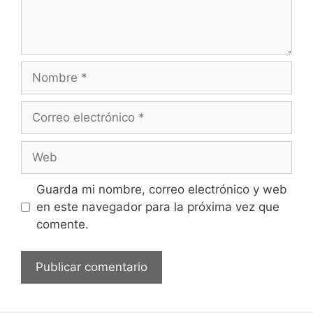
a
r
i
o
N
o
m
C
b
o
r
r
W
e
r
e
e
b
Guarda mi nombre, correo electrónico y web
o
en este navegador para la próxima vez que
e
comente.
l
e
c
t
r