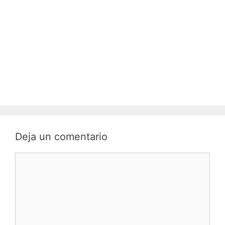
Deja un comentario
C
o
m
e
n
t