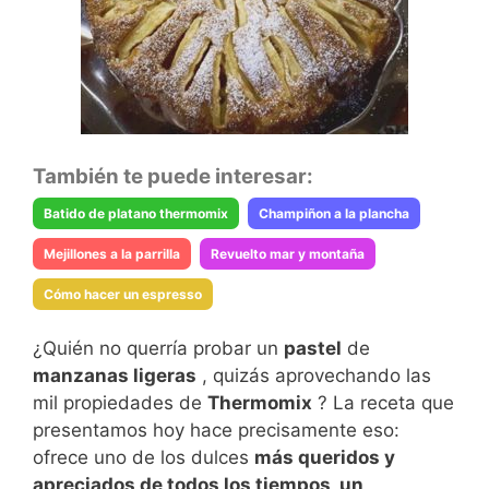
También te puede interesar:
Batido de platano thermomix
Champiñon a la plancha
Mejillones a la parrilla
Revuelto mar y montaña
Cómo hacer un espresso
¿Quién no querría probar un
pastel
de
manzanas ligeras
, quizás aprovechando las
mil propiedades de
Thermomix
? La receta que
presentamos hoy hace precisamente eso:
ofrece uno de los dulces
más queridos y
apreciados de todos los tiempos, un