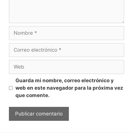
a
r
i
o
N
o
m
C
b
o
r
r
W
e
r
e
e
b
Guarda mi nombre, correo electrónico y
o
web en este navegador para la próxima vez
e
que comente.
l
e
c
t
r