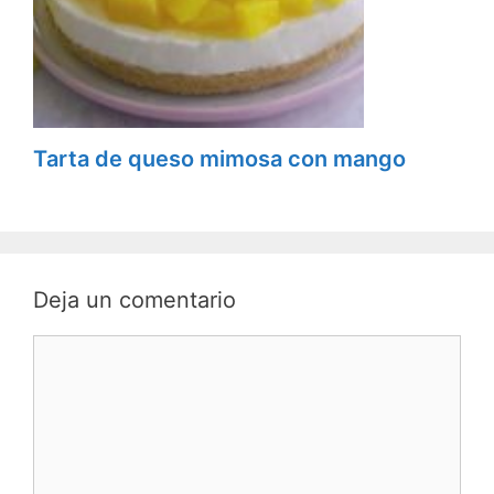
Tarta de queso mimosa con mango
Deja un comentario
C
o
m
e
n
t