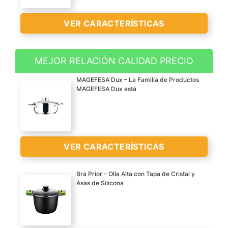
VER CARACTERÍSTICAS
MEJOR RELACIÓN CALIDAD PRECIO
Olla Perfect Plus es uno
MAGEFESA Dux – La Familia de Productos
de los modelos conocidos
MAGEFESA Dux está
de WMF; contiene una
base TransTherm apta
para todo tipo de
cocinas, incluido las de
VER CARACTERÍSTICAS
inducción
Incluye: una olla óptima
Bra Prior - Olla Alta con Tapa de Cristal y
WMF Plus de 6,5 litros
Asas de Silicona
para cocinar para 5-6
? ACERO INOXIDABLE: La
personas y cuerpo de 3
familia MAGEFESA DUX
litros para cocinar para 2-
está diseñada
3 personas