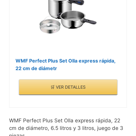
00-201)
cocinar.
Alta calidad: diseño
?COCINA MÁS SANO:
robusto para un uso
Nuestras ollas mantienen
prolongado, fácil
las vitaminas y minerales
instalación y
de los alimentos, lo que
mantenimiento
se traduce en comidas
sabrosas y nutritivas para
WMF Perfect Plus Set Olla express rápida,
toda la familia.
22 cm de diámetr
🛒 VER DETALLES
WMF Perfect Plus Set Olla express rápida, 22
cm de diámetro, 6.5 litros y 3 litros, juego de 3
piezas