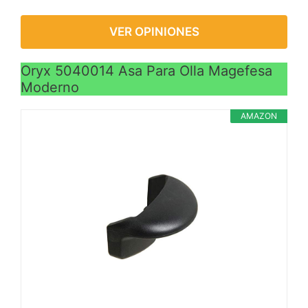
VER OPINIONES
Oryx 5040014 Asa Para Olla Magefesa
Moderno
AMAZON