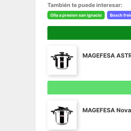
También te puede interesar:
Olla a presion san ignacio
Bosch frei
MAGEFESA ASTRA O
SÚPER RÁPIDA: la olla a presión MAGEF
rápida con un funcionamiento muy simpl
cerrar la tapa con el mínimo esfuerzo y
MAGEFESA Nova Ol
minerales y sabores.
MATERIALES RESISTENTES: está fabrica