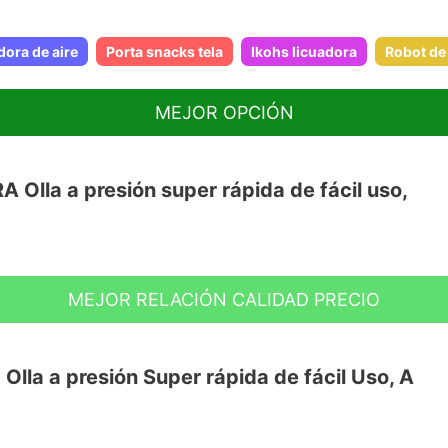
dora de aire
Porta snacks tela
Ikohs licuadora
Robot de
MEJOR OPCIÓN
lla a presión super rápida de fácil uso,
MEJOR RELACIÓN CALIDAD PRECIO
ESA ASTRA ofrece una cocción super
e y un sistema de apertura patentado para
 máxima seguridad. Preserva más vitaminas,
la a presión Super rápida de fácil Uso, A
da en acero inoxidable 18/10 muy