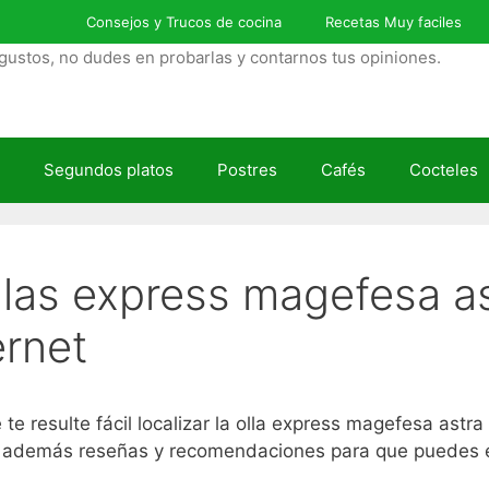
Consejos y Trucos de cocina
Recetas Muy faciles
gustos, no dudes en probarlas y contarnos tus opiniones.
Segundos platos
Postres
Cafés
Cocteles
llas express magefesa as
ernet
resulte fácil localizar la olla express magefesa astra
r además reseñas y recomendaciones para que puedes ele