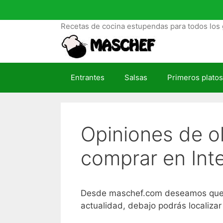
S
a
Recetas de cocina estupendas para todos los 
l
t
a
r
Entrantes
Salsas
Primeros platos
a
l
c
o
Opiniones de o
n
t
comprar en Int
e
n
i
d
Desde maschef.com deseamos que te 
o
actualidad, debajo podrás localiza