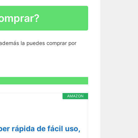
R CARACTERÍSTICAS >
comprar?
R CARACTERÍSTICAS >
 además la puedes comprar por
R CARACTERÍSTICAS >
AMAZON
R CARACTERÍSTICAS >
r rápida de fácil uso,