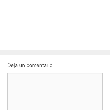
Deja un comentario
C
o
m
e
n
t