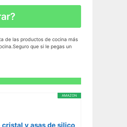
R CARACTERÍSTICAS >
rar?
ta de las productos de cocina más
ocina.Seguro que si le pegas un
R CARACTERÍSTICAS >
R CARACTERÍSTICAS >
AMAZON
ristal y asas de silico