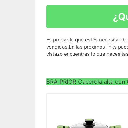
diámetro en la base). Capacidad de 4 Li
¿Qu
Cazo de acero inoxidable con base ref
Mango ergonómico de baquelita pintad
también incluye medidor en el interior d
Es probable que estés necesitando 
Compatible con todas las cocinas: inducc
vendidas.En las próximos links pue
vistazo encuentras lo que necesitas
BRA PRIOR Cacerola alta con ta