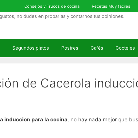
Consejos y Trucos de cocina
Recetas Muy faciles
gustos, no dudes en probarlas y contarnos tus opiniones.
Segundos platos
Postres
Cafés
Cocteles
ción de Cacerola inducci
a induccion para la cocina
, no hay nada mejor que busc