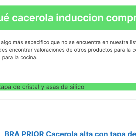
VE
tros
é cacerola induccion comp
orzada a prueba de impactos
os para mayor seguridad y comodidad;
e los recipientes para mayor practicidad
algo más especifico que no se encuentra en nuestra lis
ión, gas, placa eléctrica y vitrocerámica
des encontrar valoraciones de otros productos para la c
 para la cocina.
VE
VE
pa de cristal y asas de silico
BRA PRIOR Cacerola alta con tapa de c