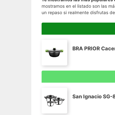
mostramos en el listado son las m
un repaso si realmente disfrutas de
BRA PRIOR Cacerol
Aluminio fundido
Apta para todo tipo de cocinas, incluido
San Ignacio SG-8
Recubrimiento antiadherente de la calid
Fondo difusor uniforme de eficiencia (