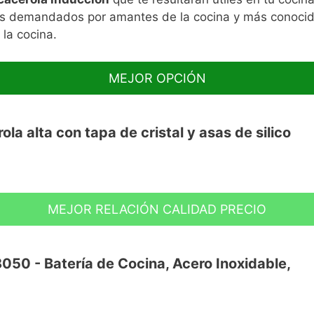
ás demandados por amantes de la cocina y más conocidos
 la cocina.
MEJOR OPCIÓN
a alta con tapa de cristal y asas de silico
MEJOR RELACIÓN CALIDAD PRECIO
 inducción
050 - Batería de Cocina, Acero Inoxidable,
ad tricapa Teflon Classic sin PFOA
Save energy system)