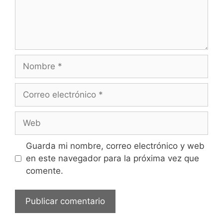
t
a
r
i
o
N
o
m
C
b
o
r
r
W
e
r
e
e
b
Guarda mi nombre, correo electrónico y web
o
en este navegador para la próxima vez que
e
comente.
l
e
c
t