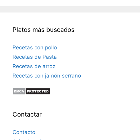
r
ó
n
i
Platos más buscados
c
o
Recetas con pollo
Recetas de Pasta
Recetas de arroz
Recetas con jamón serrano
Contactar
Contacto