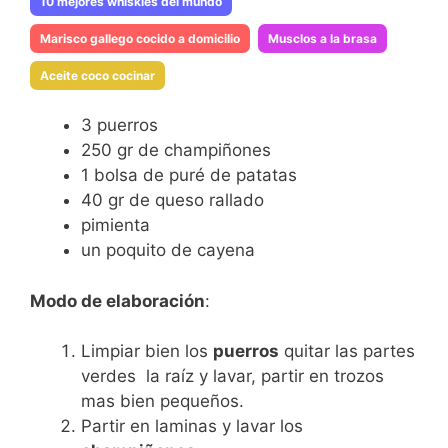
10 mejores whiskies del mundo
Marisco gallego cocido a domicilio
Musclos a la brasa
Aceite coco cocinar
3 puerros
250 gr de champiñones
1 bolsa de puré de patatas
40 gr de queso rallado
pimienta
un poquito de cayena
Modo de elaboración
:
Limpiar bien los
puerros
quitar las partes
verdes la raíz y lavar, partir en trozos
mas bien pequeños.
Partir en laminas y lavar los