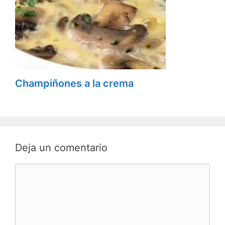
Champiñones a la crema
Deja un comentario
C
o
m
e
n