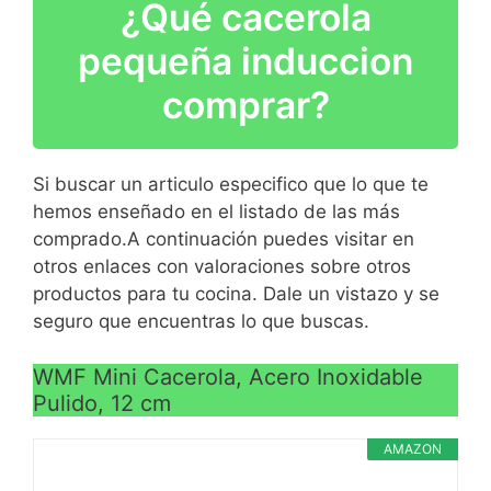
¿Qué cacerola
con base reforzada a
Aluminio fundido
prueba de impactos
Apta para todo tipo de
pequeña induccion
Mango ergonómico de
cocinas, incluido
comprar?
baquelita pintados para
inducción
VER
mayor seguridad y
Recubrimiento
CARACTERÍSTICAS
comodidad; también
antiadherente de la
>
incluye medidor en el
Si buscar un articulo especifico que lo que te
VER
calidad tricapa Teflon
interior de los recipientes
hemos enseñado en el listado de las más
CARACTERÍSTICAS
Classic sin PFOA
para mayor practicidad
comprado.A continuación puedes visitar en
>
Fondo difusor uniforme de
Compatible con todas las
otros enlaces con valoraciones sobre otros
eficiencia (Save energy
cocinas: inducción, gas,
productos para tu cocina. Dale un vistazo y se
system)
placa eléctrica y
seguro que encuentras lo que buscas.
vitrocerámica
WMF Mini Cacerola, Acero Inoxidable
Pulido, 12 cm
AMAZON