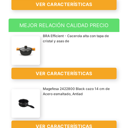
VER CARACTERÍSTICAS
MEJOR RELACIÓN CALIDAD PRECIO
Diseñado y fabricado en
BRA Efficient - Cacerola alta con tapa de
Alemania
cristal y asas de
Cromargan acero
inoxidable pulido
Base patentada universal
TransTherm apta para
VER CARACTERÍSTICAS
inducción
VER
Borde de vertido especial
CARACTERÍSTICAS
Magefesa 2422800 Black cazo 14 cm de
para no derramar ni
>
Acero esmaltado, Antiad
salpicar
Aluminio fundido
Apta para todo tipo de
cocinas, incluido
inducción
VER CARACTERÍSTICAS