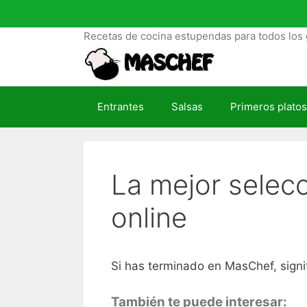
S
a
Recetas de cocina estupendas para todos los 
l
t
a
r
Entrantes
Salsas
Primeros platos
a
l
c
o
La mejor selec
n
t
online
e
n
i
d
Si has terminado en MasChef, signi
o
También te puede interesar: