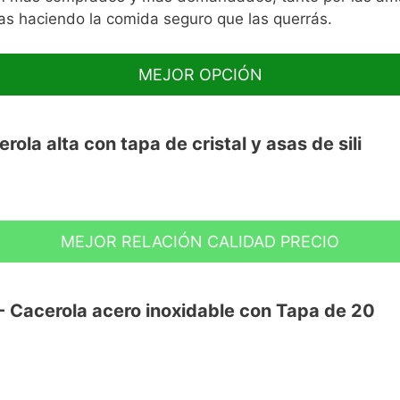
tas haciendo la comida seguro que las querrás.
MEJOR OPCIÓN
ola alta con tapa de cristal y asas de sili
MEJOR RELACIÓN CALIDAD PRECIO
 inducción
 - Cacerola acero inoxidable con Tapa de 20
ad tricapa Teflon Classic sin PFOA
Save energy system)