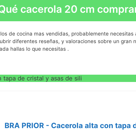
Qué cacerola 20 cm compra
ias a su cuerpo fabricado en aluminio
e profile, exclusivo de Bra en España, libre
ículos de cocina mas vendidas, probablemente necesitas 
idad con una buena apariencia durante
ubrir diferentes reseñas, y valoraciones sobre un gran
VE
da hallas lo que necesitas .
(incluida la inducción) gracias a su fondo
 óptimo de la temperatura para una cocción
VE
tapa de cristal y asas de sili
BRA PRIOR - Cacerola alta con tapa de