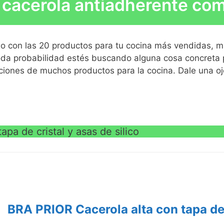
cacerola antiadherente co
 bicapa reforzado libre de pfoa
is marengo
VE
do con las 20 productos para tu cocina más vendidas, 
oda probabilidad estés buscando alguna cosa concreta pa
raciones de muchos productos para la cocina. Dale una o
VE
pa de cristal y asas de silico
BRA PRIOR Cacerola alta con tapa de c