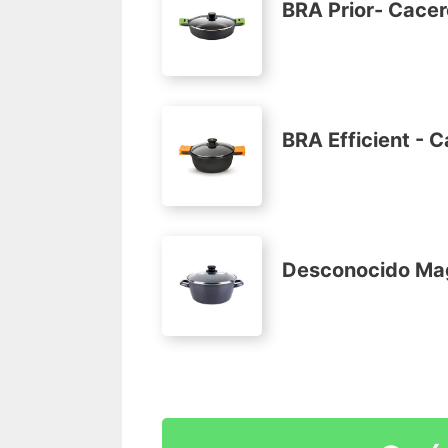
BRA Prior- Cacero
Alto rendimiento energético
Recubrimiento antiadherente bicapa ref
Dos capas de esmalte exterior, color gr
Tapas de cristal con cerquillos de inoxi
BRA Efficient - C
Aluminio fundido
Apta para todo tipo de cocinas, incluido
Recubrimiento antiadherente de la máxim
Fondo difusor uniforme de máxima efici
Desconocido Mag
Aluminio fundido
Apta para todo tipo de cocinas, incluido
Recubrimiento antiadherente de la calid
Fondo difusor uniforme de eficiencia (
Fabricado en acero esmaltado vitrificad
Alto rendimiento energético