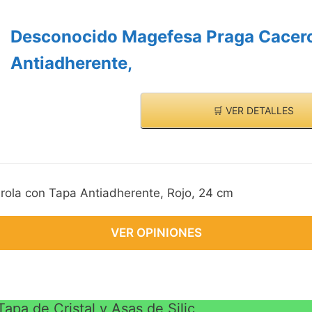
Desconocido Magefesa Praga Cacero
Antiadherente,
🛒 VER DETALLES
ola con Tapa Antiadherente, Rojo, 24 cm
VER OPINIONES
apa de Cristal y Asas de Silic