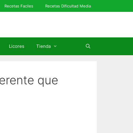
Recetas Faciles
Recetas Dificultad Media
Licores
Tienda
herente que