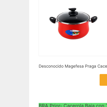
Desconocido Magefesa Praga Cacer
BRA Prior- Cacerola Baja con T