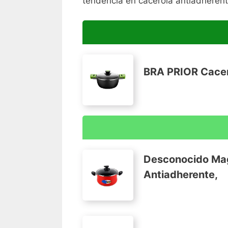
tendencia en cacerola antiadherent
BRA PRIOR Cacerol
Aluminio fundido
Apta para todo tipo de cocinas, incluido
Desconocido Mag
Recubrimiento antiadherente de la calid
Antiadherente,
Fondo difusor uniforme de eficiencia (