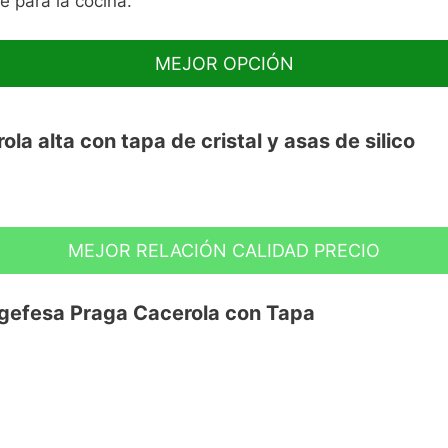
e para la cocina.
MEJOR OPCIÓN
a alta con tapa de cristal y asas de silico
MEJOR RELACIÓN CALIDAD PRECIO
 inducción
efesa Praga Cacerola con Tapa
ad tricapa Teflon Classic sin PFOA
Save energy system)