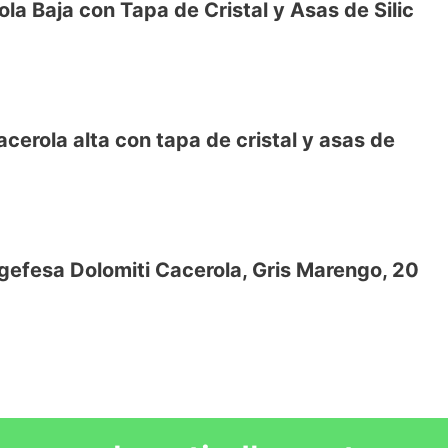
la Baja con Tapa de Cristal y Asas de Silic
orzado libre de pfoa
anate
VE
dable y salida de vapor
acerola alta con tapa de cristal y asas de
 inducción
a calidad tricapa Teflon Classic sin PFOA
encia (Save energy system)
efesa Dolomiti Cacerola, Gris Marengo, 20
 inducción
VE
ad tricapa Teflon Platinum Plus sin PFOA
Save energy system)
VE
o a 820º