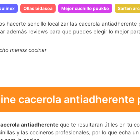
oulinex
Ollas bidasoa
Mejor cuchillo puukko
Sarten ar
acerte sencillo localizar las cacerola antiadherente
r además reviews para que puedes elegir lo mejor para
ucho menos cocinar
ne cacerola antiadherente p
acerola antiadherente
que te resultaran útiles en tu co
inillas y las cocineros profesionales, por lo que echa un