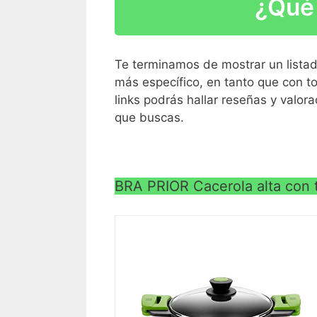
¿Qué 
Recubrimiento trimoteado antiadherente
Dos capas de esmalte, exterior color gr
Te terminamos de mostrar un lista
más específico, en tanto que con t
links podrás hallar reseñas y valo
que buscas.
BRA PRIOR Cacerola alta con ta