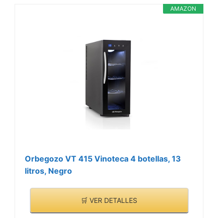
>
AMAZON
garantizar la oscuridad
interior, y también el
bloqueo de la luz solar y
los dañinos rayos UV que
podrían alterar el sabor
del vino
Orbegozo VT 415 Vinoteca 4 botellas, 13
litros, Negro
🛒 VER DETALLES