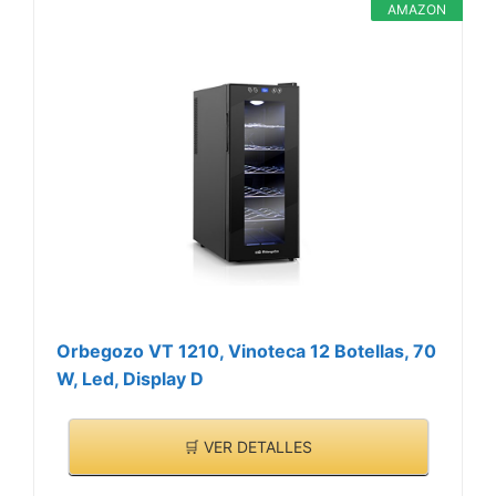
CARACTERÍSTICAS
consumo del vino
AMAZON
>
Muy silencioso, cuenta
con función auto-
descongelación y nivel de
las patas ajustable
Orbegozo VT 1210, Vinoteca 12 Botellas, 70
W, Led, Display D
🛒 VER DETALLES