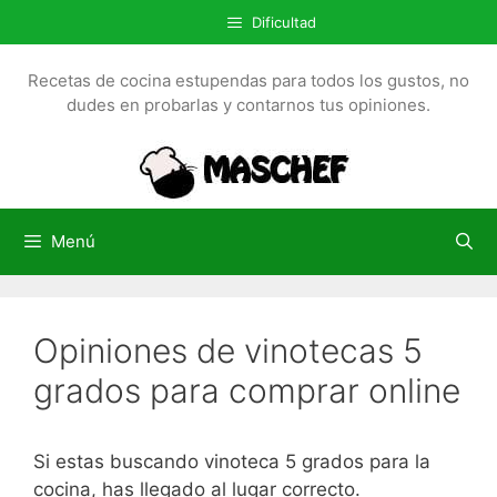
S
Dificultad
a
l
Recetas de cocina estupendas para todos los gustos, no
t
dudes en probarlas y contarnos tus opiniones.
a
r
a
l
c
Menú
o
n
t
Opiniones de vinotecas 5
e
n
grados para comprar online
i
d
o
Si estas buscando vinoteca 5 grados para la
cocina, has llegado al lugar correcto.