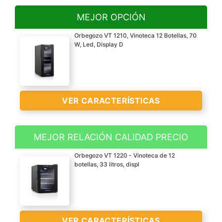
MEJOR OPCIÓN
Orbegozo VT 1210, Vinoteca 12 Botellas, 70
W, Led, Display D
VER CARACTERÍSTICAS
MEJOR RELACIÓN CALIDAD PRECIO
Vinoteca de 12 botellas
Orbegozo VT 1220 - Vinoteca de 12
con 70 W de potencia y
botellas, 33 litros, displ
capacidad de 35 litros
Iluminación interior tipo
LED de bajo consumo
Temperatura regulable
VER CARACTERÍSTICAS