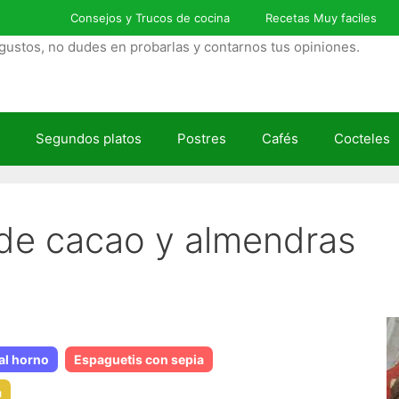
Consejos y Trucos de cocina
Recetas Muy faciles
gustos, no dudes en probarlas y contarnos tus opiniones.
Segundos platos
Postres
Cafés
Cocteles
 de cacao y almendras
l horno
Espaguetis con sepia
a