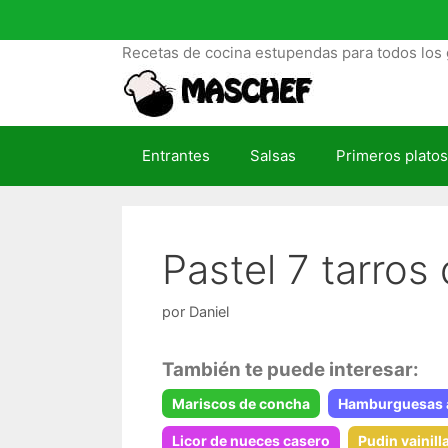
S
a
Recetas de cocina estupendas para todos los 
l
t
a
r
Entrantes
Salsas
Primeros platos
a
l
c
o
Pastel 7 tarros
n
t
e
por
Daniel
n
i
También te puede interesar:
d
Mariscos de concha
Hamburguesas a
o
Licor de nueces casero
Pudin vainill