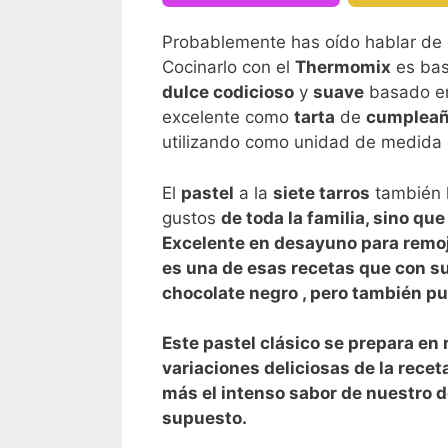
Probablemente has oído hablar de 
Cocinarlo con el
Thermomix
es bas
dulce codicioso
y
suave
basado 
excelente como
tarta
de
cumplea
utilizando como unidad de medida e
El
pastel
a la
siete tarros
también 
gustos
de toda la familia, sino q
Excelente en
desayuno
para remoj
es una de esas
recetas
que con su
chocolate negro
, pero también pu
Este
pastel clásico
se prepara en 
variaciones deliciosas de la recet
más el intenso sabor de nuestro d
supuesto.