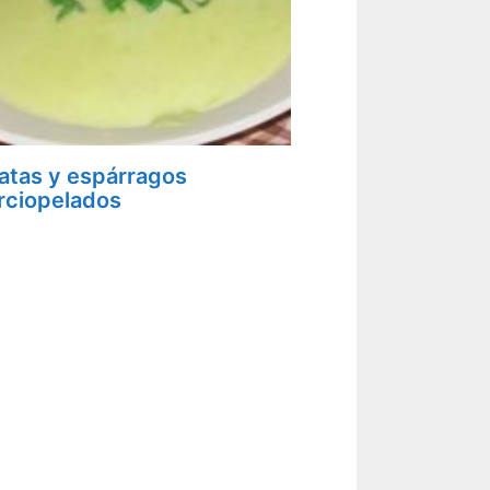
atas y espárragos
rciopelados