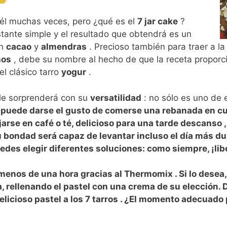
él muchas veces, pero ¿qué es el
7 jar cake
?
tante simple y el resultado que obtendrá es un
en
cacao
y
almendras
. Precioso también para traer a l
ños
, debe su nombre al hecho de que la receta proporci
l clásico tarro
yogur
.
le sorprenderá con su
versatilidad
: no sólo es uno de
ue puede darse el gusto de comerse una rebanada en c
arse en café o té, delicioso para una tarde
descanso
,
 bondad será capaz de levantar incluso el día más d
edes elegir diferentes soluciones: como siempre, ¡lib
menos de una hora gracias al
Thermomix
. Si lo dese
a, rellenando el pastel con una crema de su elección.
elicioso
pastel
a los
7 tarros
. ¿El momento adecuado p