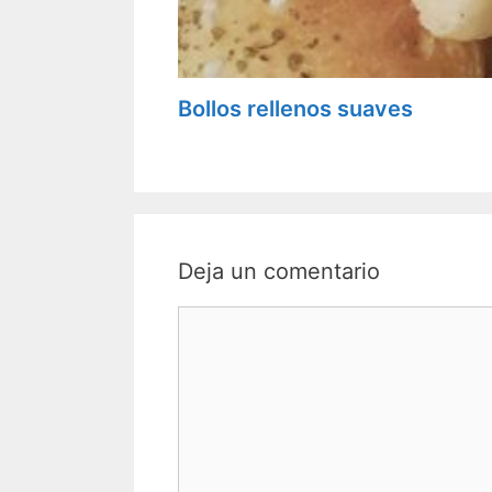
Bollos rellenos suaves
Deja un comentario
C
o
m
e
n
t
a