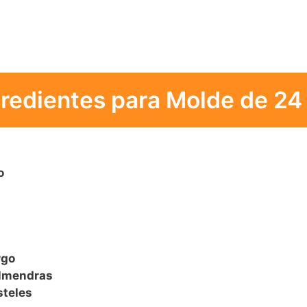
gredientes para Molde de 24
o
rgo
almendras
steles