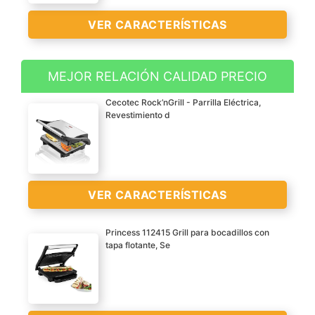
VER CARACTERÍSTICAS
MEJOR RELACIÓN CALIDAD PRECIO
Este horno de puerta
Cecotec Rock’nGrill - Parrilla Eléctrica,
francés digital de Oster
Revestimiento d
cuenta con convección
turbo para una cocción
rápida e incluso para el
bronceado.
VER CARACTERÍSTICAS
El horno tostador de
convección con controles
Princess 112415 Grill para bocadillos con
digitales te permite
tapa flotante, Se
tostar, hornear, hacer
Parrilla eléctrica contact
pizza; también puedes
grill con 700 w de
caliente, descongelar, e
potencia y superficie
incluso deshidratar.
amplia de cocinado de