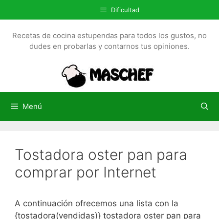
S
Dificultad
a
l
Recetas de cocina estupendas para todos los gustos, no
t
dudes en probarlas y contarnos tus opiniones.
a
r
a
l
c
Menú
o
n
t
Tostadora oster pan para
e
n
comprar por Internet
i
d
o
A continuación ofrecemos una lista con la
{tostadora(vendidas)} tostadora oster pan para