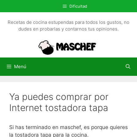
S
Dificultad
a
l
Recetas de cocina estupendas para todos los gustos, no
t
dudes en probarlas y contarnos tus opiniones.
a
r
a
l
c
Menú
o
n
t
Ya puedes comprar por
e
n
Internet tostadora tapa
i
d
o
Si has terminado en maschef, es porque quieres
la tostadora tapa para la cocina.