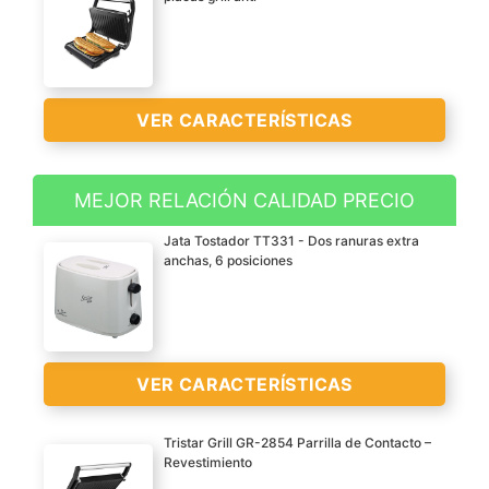
VER CARACTERÍSTICAS
MEJOR RELACIÓN CALIDAD PRECIO
Superficie de cocción: 23
Jata Tostador TT331 - Dos ranuras extra
x 14.5
anchas, 6 posiciones
Tapa basculante que se
adapta según el grosor
del alimento
Indicadores luminosos
VER
VER CARACTERÍSTICAS
Se puede guardar en
CARACTERÍSTICAS
posición vertical
>
Tristar Grill GR-2854 Parrilla de Contacto –
Revestimiento
Tiene dos ranuras extra