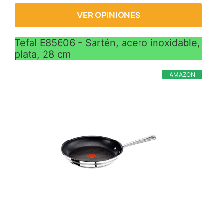
VER OPINIONES
Tefal E85606 - Sartén, acero inoxidable,
plata, 28 cm
AMAZON