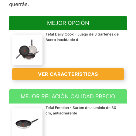
querrás.
MEJOR OPCIÓN
Tefal Daily Cook - Juego de 3 Sartenes de
Acero Inoxidable d
VER CARACTERÍSTICAS
MEJOR RELACIÓN CALIDAD PRECIO
Juego de 3 sartenes de
Tefal Emotion - Sartén de aluminio de 30
20, 24 y 26 cm de
cm, antiadherente
diámetro en el borde
exterior ( diámetro base
16, 17.5 y 19 cm) y 5.5