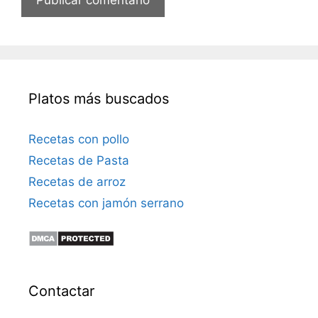
t
r
ó
n
i
Platos más buscados
c
o
Recetas con pollo
Recetas de Pasta
Recetas de arroz
Recetas con jamón serrano
Contactar