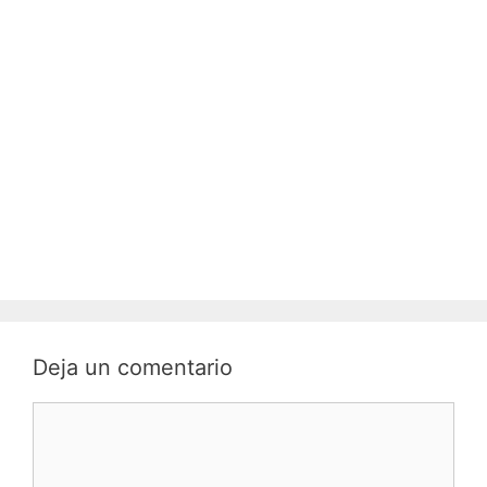
Deja un comentario
C
o
m