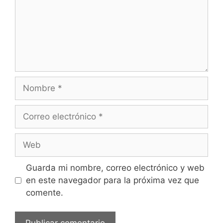
e
n
t
a
r
i
o
N
o
m
C
b
o
r
r
W
e
r
e
e
b
Guarda mi nombre, correo electrónico y web
o
en este navegador para la próxima vez que
e
comente.
l
e
c