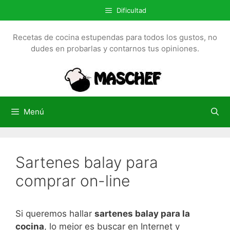
S
Dificultad
a
l
Recetas de cocina estupendas para todos los gustos, no
t
dudes en probarlas y contarnos tus opiniones.
a
r
a
l
c
Menú
o
n
t
Sartenes balay para
e
n
comprar on-line
i
d
o
Si queremos hallar
sartenes balay para la
cocina
, lo mejor es buscar en Internet y