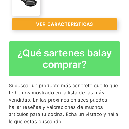
VER CARACTERÍSTICAS
VER
CARACTERÍSTICAS
>
¿Qué sartenes balay
Aluminio fundido
Apta para todo tipo de
comprar?
cocinas, incluido
inducción
Recubrimiento
Si buscar un producto más concreto que lo que
antiadherente de gran
VER
te hemos mostrado en la lista de las más
calidad bicapa Teflon
CARACTERÍSTICAS
vendidas. En las próximos enlaces puedes
Classic sin PFOA
>
hallar reseñas y valoraciones de muchos
Mango ergonómico y
artículos para tu cocina. Echa un vistazo y halla
apilable
lo que estás buscando.