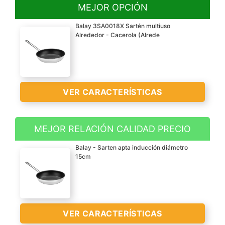
MEJOR OPCIÓN
Balay 3SA0018X Sartén multiuso
Alrededor - Cacerola (Alrede
VER CARACTERÍSTICAS
MEJOR RELACIÓN CALIDAD PRECIO
Hecha de acero
Balay - Sarten apta inducción diámetro
inoxidable y material
15cm
antiadherente para un
rendimiento duradero
Consigue la cocción
adecuada para cada
VER CARACTERÍSTICAS
receta, gracias a una