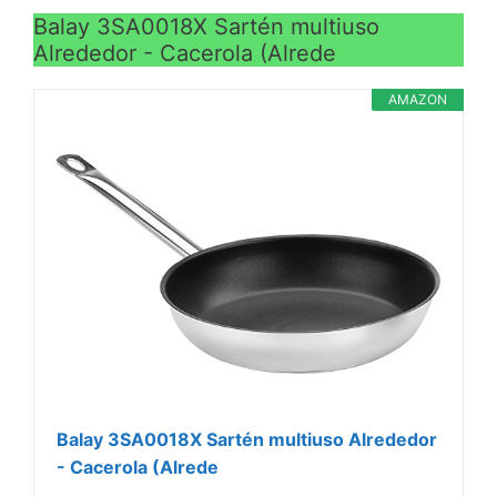
Balay 3SA0018X Sartén multiuso
Alrededor - Cacerola (Alrede
AMAZON
Balay 3SA0018X Sartén multiuso Alrededor
- Cacerola (Alrede