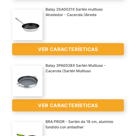
buena distribución del
Balay 3SA0021X Sartén multiuso
calor
Alrededor - Cacerola (Alrede
VER
Su base gruesa y plana
CARACTERÍSTICAS
hace contacto total con la
>
placa, aprovechando
toda la potencia de
VER CARACTERÍSTICAS
cocción
Adecuada para usarla en
VER
Balay 3PA0028X Sartén Multiuso -
inducción, vitrocerámica
Cacerola (Sartén Multiuso
CARACTERÍSTICAS
y gas
Sartén Balay 3SA0021X Ø
>
21 cm Acero inoxidable
VER
VER CARACTERÍSTICAS
CARACTERÍSTICAS
>
BRA PRIOR - Sartén de 18 cm, aluminio
fundido con antiadher