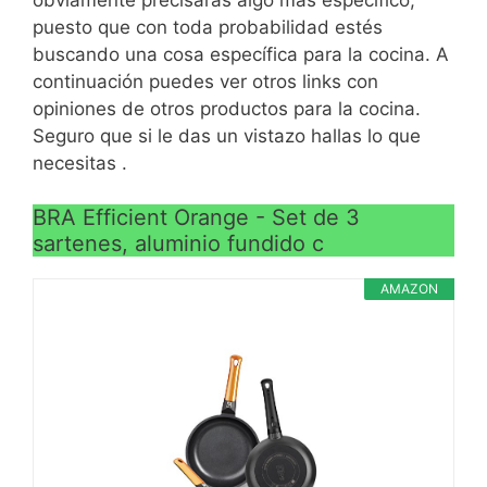
Teflon Classic sin PFOA
CARACTERÍSTICAS
puesto que con toda probabilidad estés
>
Fondo difusor uniforme de
buscando una cosa específica para la cocina. A
eficiencia óptima (Save
continuación puedes ver otros links con
Energy System)
opiniones de otros productos para la cocina.
Seguro que si le das un vistazo hallas lo que
necesitas .
BRA Efficient Orange - Set de 3
sartenes, aluminio fundido c
AMAZON