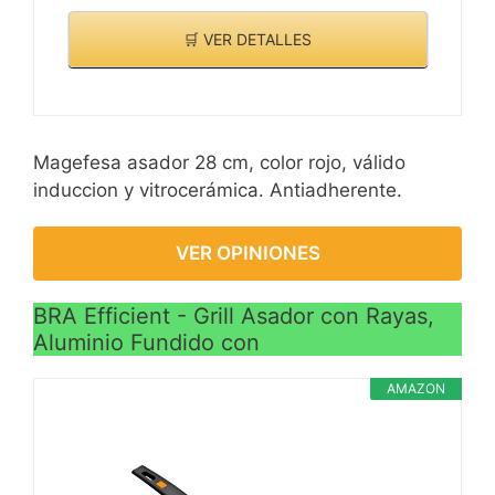
🛒 VER DETALLES
Magefesa asador 28 cm, color rojo, válido
induccion y vitrocerámica. Antiadherente.
VER OPINIONES
BRA Efficient - Grill Asador con Rayas,
Aluminio Fundido con
AMAZON