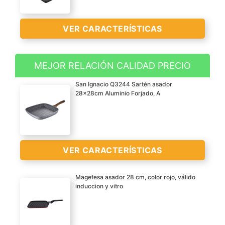
VER CARACTERÍSTICAS
MEJOR RELACIÓN CALIDAD PRECIO
Aluminio fundido
San Ignacio Q3244 Sartén asador
Apta para todo tipo de
28x28cm Aluminio Forjado, A
cocinas, incluido
inducción
Recubrimiento
antiadherente de gran
VER CARACTERÍSTICAS
VER
calidad bicapa Teflon
CARACTERÍSTICAS
Classic sin PFOA
Magefesa asador 28 cm, color rojo, válido
>
Mango ergonómico y
induccion y vitro
apilable
Sartén asador 28x28cm
aluminio forjado, apta
para inducción, colección