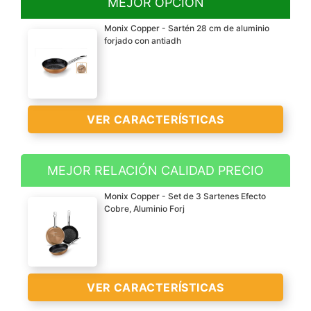
MEJOR OPCIÓN
Monix Copper - Sartén 28 cm de aluminio
forjado con antiadh
VER CARACTERÍSTICAS
MEJOR RELACIÓN CALIDAD PRECIO
Fabricada en aluminio
Monix Copper - Set de 3 Sartenes Efecto
forjado de la mejor
Cobre, Aluminio Forj
calidad de 4 mm de
espesor esta sartén con
efecto exterior en estilo
cobre metalizado
VER CARACTERÍSTICAS
distribuye el calor de
forma más regular