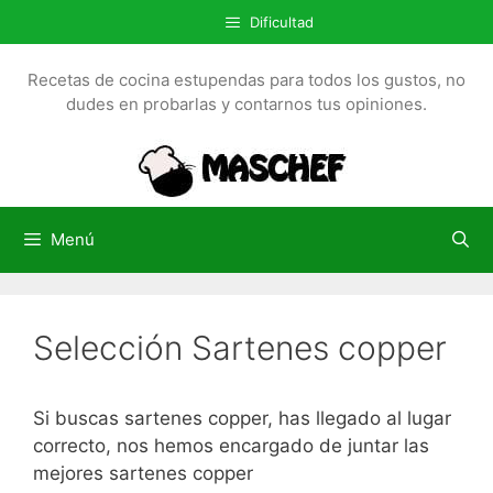
S
Dificultad
a
l
Recetas de cocina estupendas para todos los gustos, no
t
dudes en probarlas y contarnos tus opiniones.
a
r
a
l
c
Menú
o
n
t
Selección Sartenes copper
e
n
i
Si buscas sartenes copper, has llegado al lugar
d
correcto, nos hemos encargado de juntar las
o
mejores sartenes copper