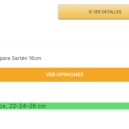
🛒 VER DETALLES
 para Sartén 16cm
VER OPINIONES
inox, 22–24–26 cm