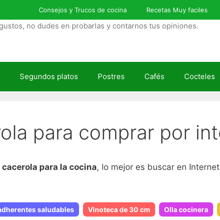
Consejos y Trucos de cocina
Recetas Muy faciles
gustos, no dudes en probarlas y contarnos tus opiniones.
Segundos platos
Postres
Cafés
Cocteles
ola para comprar por int
 cacerola para la cocina
, lo mejor es buscar en Internet
adherentes saludables
Vinoteca de 30 cm
Olla cocinera