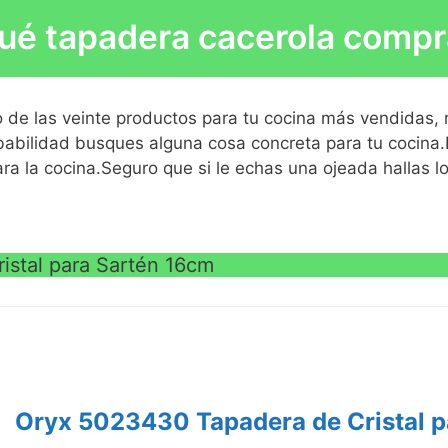
idiámetro, cada tapa encaja perfectamente
s tamaños o diámetros diferentes.
ué tapadera cacerola compr
 de cocción.
eza en lavavajillas.
a de vapor, borde y pomo de silicona
artén adaptable
ón de los alimentos mientras cocinamos
VE
 de las veinte productos para tu cocina más vendidas,
s tamaños o diámetros diferentes.
abilidad busques alguna cosa concreta para tu cocina.
ara la cocina.Seguro que si le echas una ojeada hallas l
eza en lavavajillas.
VE
stal para Sartén 16cm
VE
Oryx 5023430 Tapadera de Cristal p