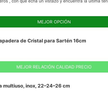
eros , con que echa un vistazo y encuentra la última t
MEJOR OPCIÓN
padera de Cristal para Sartén 16cm
MEJOR RELACIÓN CALIDAD PRECIO
xidable.
pa multiuso, inox, 22–24–26 cm
rotección de los dedos.
nes