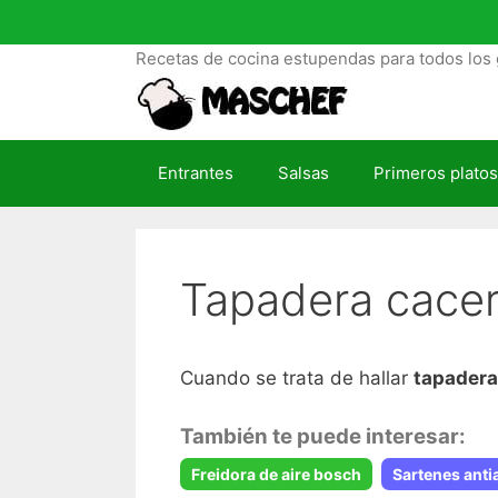
S
a
Recetas de cocina estupendas para todos los 
l
t
a
r
Entrantes
Salsas
Primeros platos
a
l
c
o
Tapadera cacer
n
t
e
n
Cuando se trata de hallar
tapadera
i
d
También te puede interesar:
o
Freidora de aire bosch
Sartenes anti