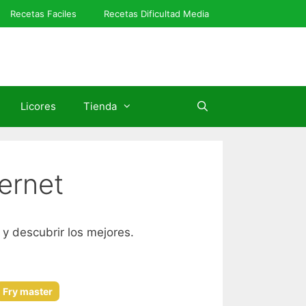
Recetas Faciles
Recetas Dificultad Media
Licores
Tienda
ernet
 y descubrir los mejores.
Fry master