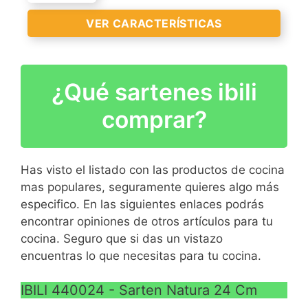
Sartén giratortillas
VER CARACTERÍSTICAS
Material: Aluminio
VER
Recubrimiento interior
CARACTERÍSTICAS
antiadherente, 2 capas
>
¿Qué sartenes ibili
Natura Sartén Aluminio 14
cm con antiadherente
comprar?
estilo piedra
Material : Aluminio con
antiadherente estilo
Has visto el listado con las productos de cocina
piedra ecológico, sin
mas populares, seguramente quieres algo más
PFOA. Fondo Inox 18 %.
especifico. En las siguientes enlaces podrás
Mango bakelita.
encontrar opiniones de otros artículos para tu
VER
Para todo tipo de fuegos.
cocina. Seguro que si das un vistazo
CARACTERÍSTICAS
Especial para inducción.
encuentras lo que necesitas para tu cocina.
>
Altura : 4 cm. Grosor : 4
mm
IBILI 440024 - Sarten Natura 24 Cm