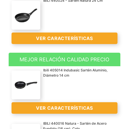
IBILI 440024 - Sarten Natura 24 Cm
VER CARACTERÍSTICAS
MEJOR RELACIÓN CALIDAD PRECIO
Aluminio 4 mm
Ibili 405014 Indubasic Sartén Aluminio,
Fondo full inducción
Diámetro 14 cm
Válido para inducción
VER
Dimensiones: ? 24 y ? 18
CARACTERÍSTICAS
cm
>
VER CARACTERÍSTICAS
IBILI 440016 Natura - Sartén de Acero
Fundido (16 cm), Colo