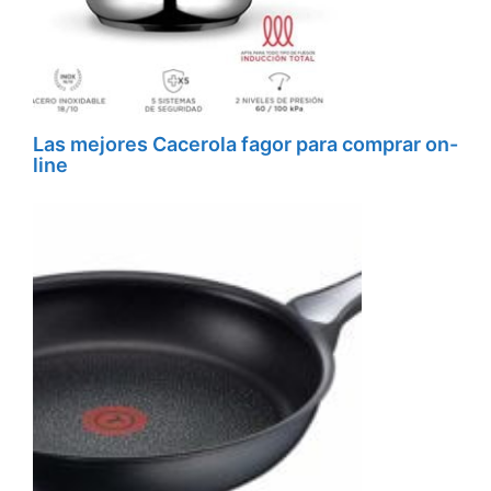
Las mejores Cacerola fagor para comprar on-
line