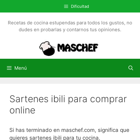
S
Dificultad
a
l
Recetas de cocina estupendas para todos los gustos, no
t
dudes en probarlas y contarnos tus opiniones.
a
r
a
l
c
Menú
o
n
t
Sartenes ibili para comprar
e
n
online
i
d
o
Si has terminado en maschef.com, significa que
quieres sartenes ibili para tu cocina.