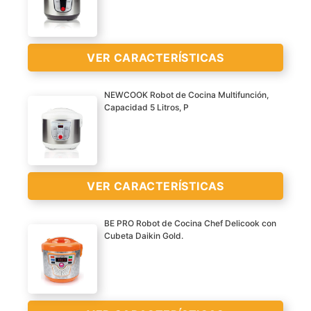
VER
VER CARACTERÍSTICAS
CARACTERÍSTICAS
>
NEWCOOK Robot de Cocina Multifunción,
Capacidad 5 Litros, P
ROBOT DE COCINA
MULTIFUNCIÓN CON 9
FUNCIONES Y 8 MENÚS
PRECONFIGURADOS.
VER CARACTERÍSTICAS
Para arroz, cocinar al
vapor, a fuego lento,
BE PRO Robot de Cocina Chef Delicook con
sopas, hornear, guisar,
Cubeta Daikin Gold.
freír, plancha y calentar.
ROBOT DE COCINA
PROGRAMABLE HASTA
MULTIFUNCIÓN CON 9
CON 24H DE
FUNCIONES Y 8 MENÚS
ANTELACIÓN. Encuentra
PRECONFIGURADOS.