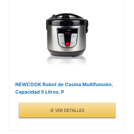
Incluye: accesorio
plancha/asar, cubeta
antiadherente, accesorio
vapor, vaso medidor,
espátula, cucharón y
recetario con 200 recetas
NEWCOOK Robot de Cocina Multifunción,
Capacidad 5 Litros, P
🛒 VER DETALLES