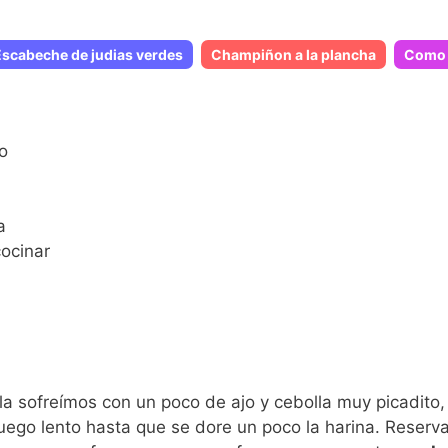
Escabeche de judias verdes
Champiñon a la plancha
Como 
lo
a
cocinar
 la sofreímos con un poco de ajo y cebolla muy picadito,
uego lento hasta que se dore un poco la harina. Rese