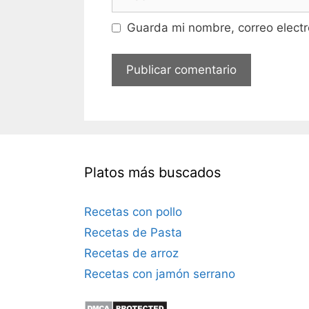
e
e
b
Guarda mi nombre, correo electr
o
e
l
e
c
t
r
ó
Platos más buscados
n
i
c
Recetas con pollo
o
Recetas de Pasta
Recetas de arroz
Recetas con jamón serrano