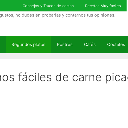
Consejos y Trucos de cocina
Recetas Muy faciles
gustos, no dudes en probarlas y contarnos tus opiniones.
Segundos platos
Postres
Cafés
Cocteles
nos fáciles de carne pic