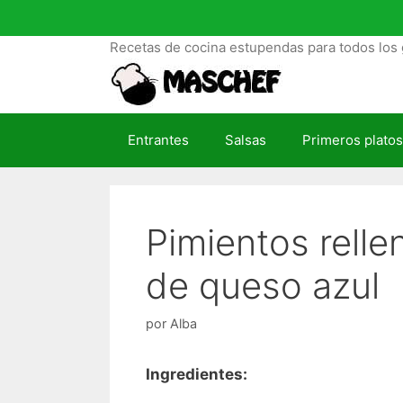
S
a
Recetas de cocina estupendas para todos los 
l
t
a
r
Entrantes
Salsas
Primeros platos
a
l
c
o
Pimientos relle
n
t
de queso azul
e
n
i
por
Alba
d
o
Ingredientes: