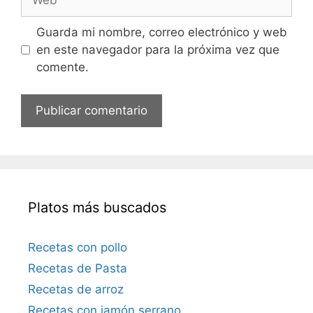
r
e
e
b
Guarda mi nombre, correo electrónico y web
o
en este navegador para la próxima vez que
e
comente.
l
e
c
t
r
ó
n
i
Platos más buscados
c
o
Recetas con pollo
Recetas de Pasta
Recetas de arroz
Recetas con jamón serrano