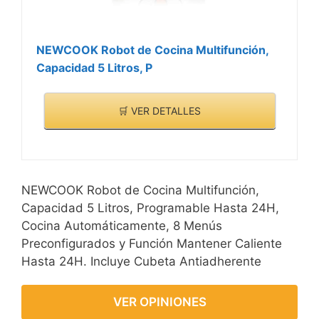
para el vapor y un amplio
XL (6 y 8 cuartos),
recetario. ¡Todo lo que
YBD60-100, PPC780,
necesitas para preparar
NEWCOOK Robot de Cocina Multifunción,
PPC770, y PPC790.
una comida riquísima!
Capacidad 5 Litros, P
🛒 VER DETALLES
NEWCOOK Robot de Cocina Multifunción,
Capacidad 5 Litros, Programable Hasta 24H,
Cocina Automáticamente, 8 Menús
Preconfigurados y Función Mantener Caliente
Hasta 24H. Incluye Cubeta Antiadherente
VER OPINIONES