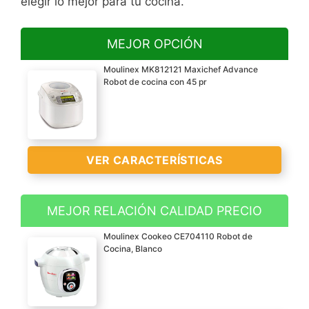
elegir lo mejor para tu cocina.
MEJOR OPCIÓN
Moulinex MK812121 Maxichef Advance
Robot de cocina con 45 pr
VER CARACTERÍSTICAS
MEJOR RELACIÓN CALIDAD PRECIO
Robot de cocina para
Moulinex Cookeo CE704110 Robot de
horneados, al vapor,
Cocina, Blanco
estofados, fritos, comida
para bebés, yogur, crema
/ queso, postres, arroz /