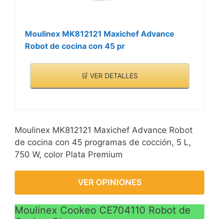
CARACTERÍSTICAS
24 horas. Tan sólo tiene
>
que introducir los
ingredientes, seleccionar
Moulinex MK812121 Maxichef Advance
el menú y la hora de
Robot de cocina con 45 pr
comer. Sistema de voz,
guía al usuario e indica
🛒 VER DETALLES
cada acción.
? MATERIAL
ANTIADHERENTE:
Carcasa con estructura
Moulinex MK812121 Maxichef Advance Robot
de acero inoxidable. El
de cocina con 45 programas de cocción, 5 L,
recipiente interno es de
750 W, color Plata Premium
material antiadherente
totalmente extraíble para
una fácil limpieza.
VER OPINIONES
Incluye: accesorio
plancha/asar, cubeta
Moulinex Cookeo CE704110 Robot de
antiadherente, accesorio