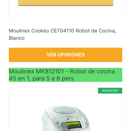
Moulinex Cookeo CE704110 Robot de Cocina,
Blanco
VER OPINIONES
Moulinex MK812101 - Robot de cocina
45 en 1, para 5 a 6 pers
AMAZON