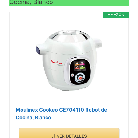
Cocina, Blanco
vapor, vaso medidor,
espátula, cucharón y
AMAZON
recetario con 200 recetas
Moulinex Cookeo CE704110 Robot de
Cocina, Blanco
🛒 VER DETALLES