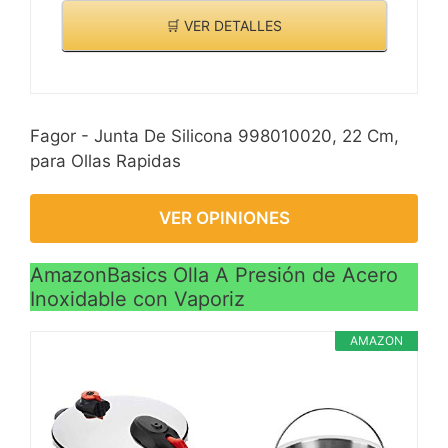
🛒 VER DETALLES
Fagor - Junta De Silicona 998010020, 22 Cm,
para Ollas Rapidas
VER OPINIONES
AmazonBasics Olla A Presión de Acero
Inoxidable con Vaporiz
AMAZON