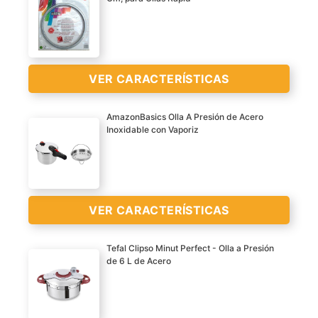
VER CARACTERÍSTICAS
VER
AmazonBasics Olla A Presión de Acero
CARACTERÍSTICAS
Inoxidable con Vaporiz
>
JUNTA
OLLA
FAGOR
PRESION
VER CARACTERÍSTICAS
Tefal Clipso Minut Perfect - Olla a Presión
VER
de 6 L de Acero
CARACTERÍSTICAS
Olla a presión de acero
>
inoxidable para cocinar
deliciosas y nutritivas