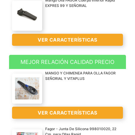
Mango Olla FAGOR Cuerpo Inferior Rapid
EXPRES 99 Y SEÑORIAL
VER CARACTERÍSTICAS
MEJOR RELACIÓN CALIDAD PRECIO
MANGO OLLA PRESIÓN
MANGO Y CHIMENEA PARA OLLA FAGOR
FAGOR INFERIOR
SEÑORIAL Y VITAPLUS
MOD: RAPID EXPRES 99
Y SEÑORIAL
VER
CARACTERÍSTICAS
VER CARACTERÍSTICAS
>
Fagor - Junta De Silicona 998010020, 22
Cm, para Ollas Rapid