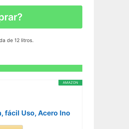
prar?
R CARACTERÍSTICAS >
a de 12 litros.
R CARACTERÍSTICAS >
AMAZON
 fácil Uso, Acero Ino
R CARACTERÍSTICAS >