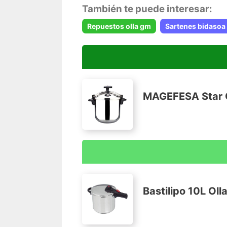
También te puede interesar:
Repuestos olla gm
Sartenes bidasoa
MAGEFESA Star Ol
APTO PARA TODO TIPO DE COCINAS: Fo
Ahorra en tu factura de la luz gracias a 
75% menos energía para producir el calo
Bastilipo 10L Oll
MATERIALES RESISTENTES: está fabrica
resistente al desgaste, fondo termo di