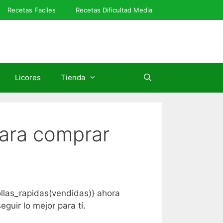
Recetas Faciles
Recetas Dificultad Media
Licores
Tienda
para comprar
ollas_rapidas(vendidas)} ahora
uir lo mejor para tí.