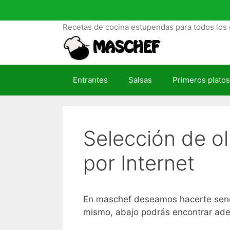
S
a
Recetas de cocina estupendas para todos los 
l
t
a
r
Entrantes
Salsas
Primeros platos
a
l
c
o
Selección de ol
n
t
por Internet
e
n
i
d
En maschef deseamos hacerte sencill
o
mismo, abajo podrás encontrar ade