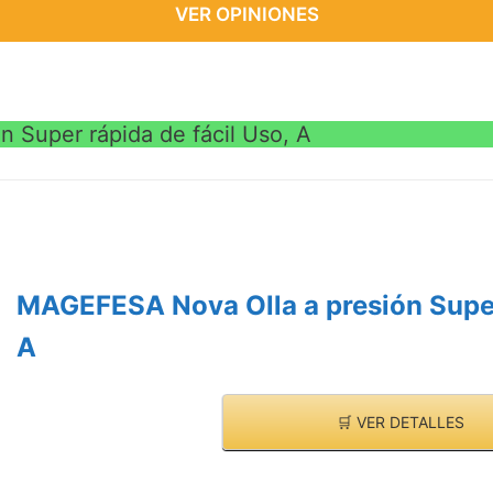
VER OPINIONES
 Super rápida de fácil Uso, A
MAGEFESA Nova Olla a presión Super 
A
🛒 VER DETALLES