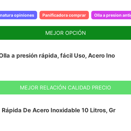
 natura opiniones
Panificadora comprar
Olla a presion ant
MEJOR OPCIÓN
la a presión rápida, fácil Uso, Acero Ino
MEJOR RELACIÓN CALIDAD PRECIO
ndo INDUCCIÓN TOTAL "Full induction".
“Full induction” ya que necesitan hasta un
r que necesitas para cocinar.
a Rápida De Acero Inoxidable 10 Litros, Gr
da en acero inoxidable 18/10 muy
fusor encapsulado de 5 capas para un