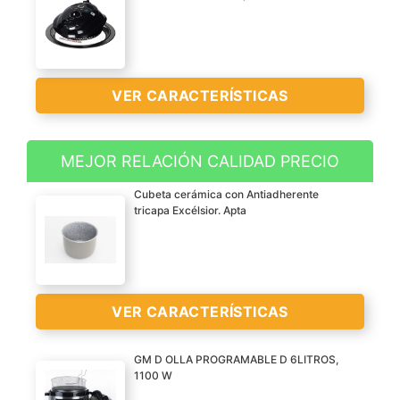
VER CARACTERÍSTICAS
MEJOR RELACIÓN CALIDAD PRECIO
Cabezal de horno con aro
Cubeta cerámica con Antiadherente
multimedidas para
tricapa Excélsior. Apta
cocinas programables
Posee termostato y
temporizador
VER
Sistema ciclo de aire
VER CARACTERÍSTICAS
CARACTERÍSTICAS
caliente que descompone
>
los tejidos grasos y
GM D OLLA PROGRAMABLE D 6LITROS,
permite cocinar sin aceite
1100 W
CECOTEC 02121