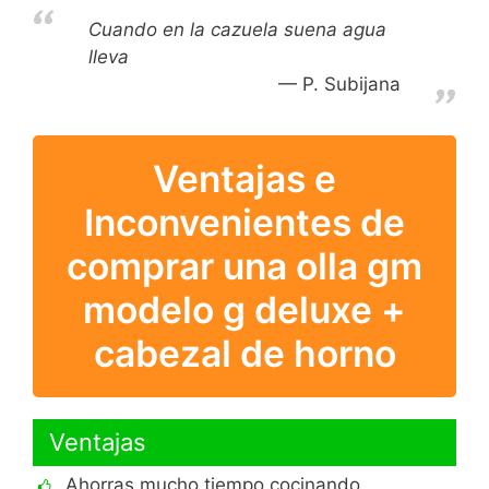
Cuando en la cazuela suena agua
lleva
P. Subijana
Ventajas e
Inconvenientes de
comprar una olla gm
modelo g deluxe +
cabezal de horno
Ventajas
Ahorras mucho tiempo cocinando.