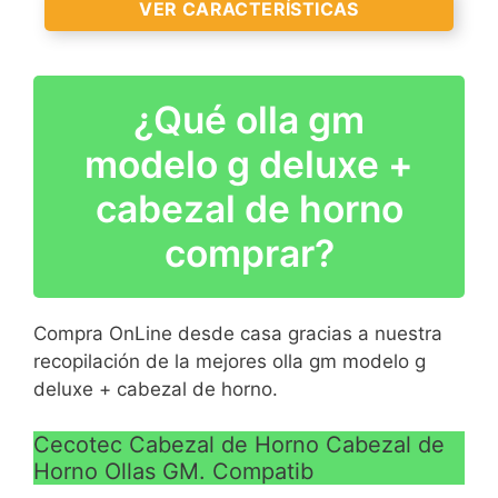
VER CARACTERÍSTICAS
bordes.
Excelente Calidad-Precio:
Protección eficaz para la
¿Qué olla gm
pantalla a un precio
económico (2 Unidades) -
modelo g deluxe +
compatible con Cecotec
Olla GM Modelo G Deluxe
cabezal de horno
Protección Dura Anti-
comprar?
Rayado: Este protector
VER
VER
protegerá de forma
CARACTERÍSTICAS
CARACTERÍSTICAS
resistente y dura tu
>
Compra OnLine desde casa gracias a nuestra
>
pantalla de golpes y
recopilación de la mejores olla gm modelo g
arañazos
deluxe + cabezal de horno.
Alta transparencia y Anti-
huellas: Los contenidos
Cecotec Cabezal de Horno Cabezal de
de tu dispositivo se verán
Horno Ollas GM. Compatib
nítidos y se minimizarán