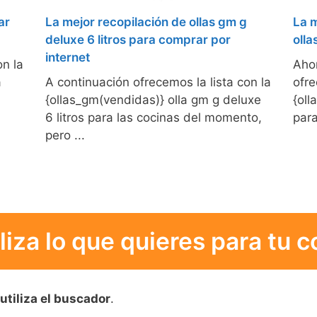
ar
La mejor recopilación de ollas gm g
La m
deluxe 6 litros para comprar por
olla
internet
on la
Aho
a
A continuación ofrecemos la lista con la
ofre
{ollas_gm(vendidas)} olla gm g deluxe
{oll
6 litros para las cocinas del momento,
para
pero ...
liza lo que quieres para tu c
utiliza el buscador
.