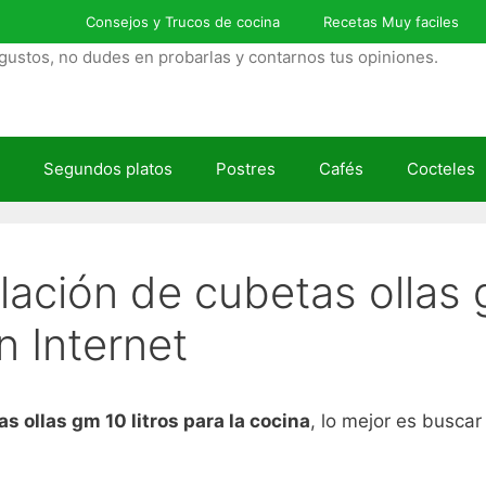
Consejos y Trucos de cocina
Recetas Muy faciles
gustos, no dudes en probarlas y contarnos tus opiniones.
Segundos platos
Postres
Cafés
Cocteles
lación de cubetas ollas g
n Internet
s ollas gm 10 litros para la cocina
, lo mejor es buscar