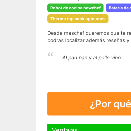
Robot de cocina newchef
Batería de
Thermo top cook opiniones
Desde maschef queremos que te resul
podrás localizar además reseñas y
Al pan pan y al pollo vino
¿Por qué
Ventajas