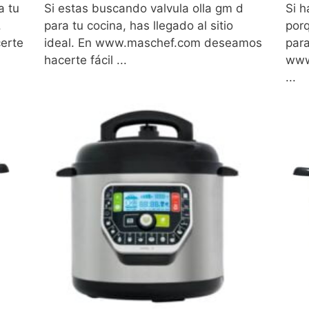
a tu
Si estas buscando valvula olla gm d
Si h
.
para tu cocina, has llegado al sitio
porq
erte
ideal. En www.maschef.com deseamos
para
hacerte fácil ...
www
...