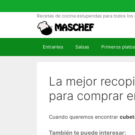
S
a
Recetas de cocina estupendas para todos los 
l
t
a
r
Entrantes
Salsas
Primeros platos
a
l
c
o
La mejor recopi
n
t
para comprar e
e
n
i
d
Cuando queremos encontrar
cubeta
o
También te puede interesar: