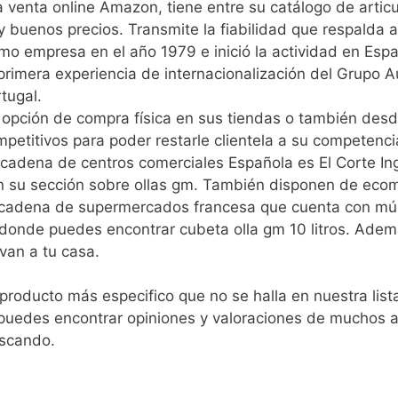
a venta online Amazon, tiene entre su catálogo de arti
uy buenos precios. Transmite la fiabilidad que respalda
omo empresa en el año 1979 e inició la actividad en Esp
primera experiencia de internacionalización del Grupo 
tugal.
 opción de compra física en sus tiendas o también desd
petitivos para poder restarle clientela a su competenci
n cadena de centros comerciales Española es El Corte I
su sección sobre ollas gm. También disponen de ecomme
 cadena de supermercados francesa que cuenta con múlt
ol donde puedes encontrar cubeta olla gm 10 litros. Ad
van a tu casa.
roducto más especifico que no se halla en nuestra lista
puedes encontrar opiniones y valoraciones de muchos ar
uscando.