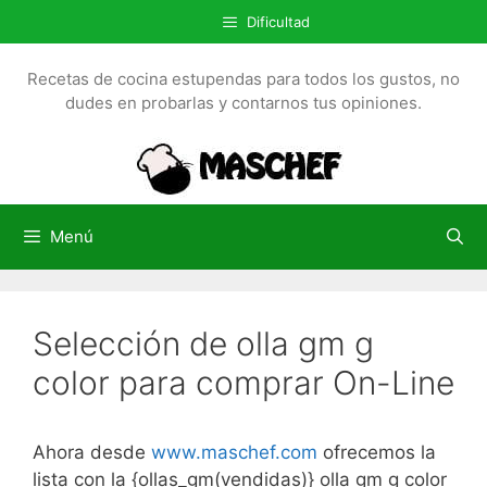
S
Dificultad
a
l
Recetas de cocina estupendas para todos los gustos, no
t
dudes en probarlas y contarnos tus opiniones.
a
r
a
l
c
Menú
o
n
t
Selección de olla gm g
e
n
color para comprar On-Line
i
d
o
Ahora desde
www.maschef.com
ofrecemos la
lista con la {ollas_gm(vendidas)} olla gm g color