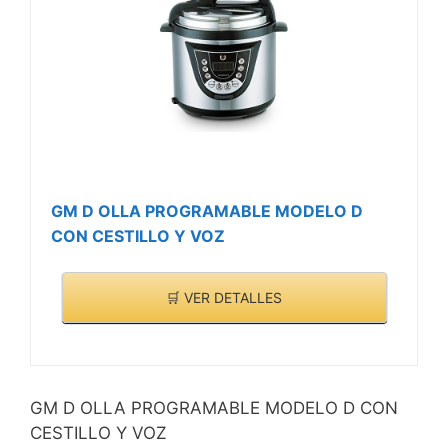
CARACTERÍSTICAS
hasta dos veces más
>
rápido comparándolo con
una olla Tefal
5 sistemas de seguridad
para una cocción segura
y sistema de apertura y
cierre con una sola mano
Modos de cocción de alta
GM D OLLA PROGRAMABLE MODELO D
y baja presión; incluye
CON CESTILLO Y VOZ
cestillo para cocinar al
vapor
🛒 VER DETALLES
GM D OLLA PROGRAMABLE MODELO D CON
CESTILLO Y VOZ