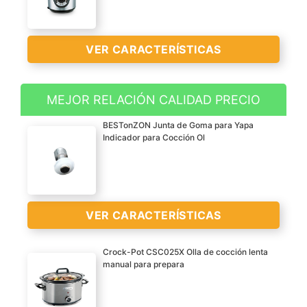
VER CARACTERÍSTICAS
MEJOR RELACIÓN CALIDAD PRECIO
Capacidad de 6L, 12
BESTonZON Junta de Goma para Yapa
comensales. Programable
Indicador para Cocción Ol
24 horas. 9 menus de
cocina y 2 presiones.
Sistema de memoria
Efecto presurización,
VER CARACTERÍSTICAS
generando unos sabores
VER
más concentrados
CARACTERÍSTICAS
Crock-Pot CSC025X Olla de cocción lenta
Cocina en baja y alta
>
manual para prepara
presion
¡El flotador y el sellador
son parte de la tapa de la