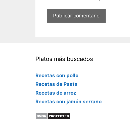
o
e
l
e
c
t
r
ó
Platos más buscados
n
i
c
Recetas con pollo
o
Recetas de Pasta
Recetas de arroz
Recetas con jamón serrano