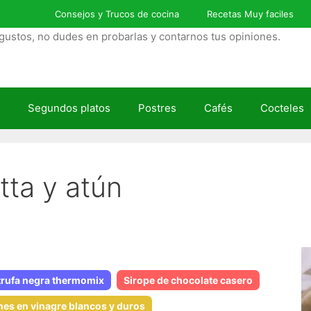
Consejos y Trucos de cocina
Recetas Muy faciles
gustos, no dudes en probarlas y contarnos tus opiniones.
Segundos platos
Postres
Cafés
Cocteles
tta y atún
trufa negra thermomix
Sirope de chocolate casero
es en vinagre blancos y duros