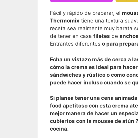
Fácil y rápido de preparar, el
mouss
Thermomix
tiene una textura suav
receta sea realmente muy barata s
de tener en casa
filetes
de
ancho
Entrantes diferentes
o para prepar
Echa un vistazo más de cerca a l
cómo la crema es ideal para hace
sándwiches
y
rústico
o como condi
puede hacer incluso cuando se qu
Si planea tener una cena animada o
food
apetitoso con esta crema ate
mejor manera de hacer un especia
cubiertos con la
mousse
de
atún
?
cocina.