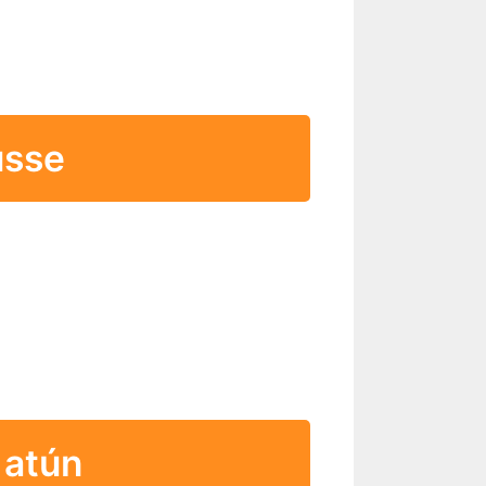
usse
 atún