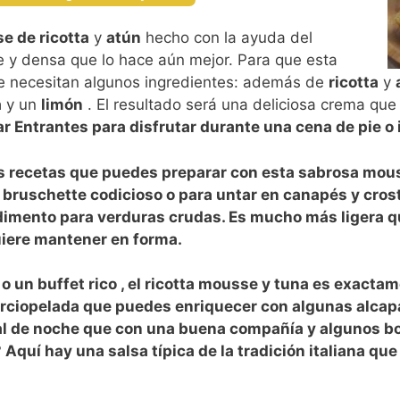
e de ricotta
y
atún
hecho con la ayuda del
e y densa que lo hace aún mejor. Para que esta
e necesitan algunos ingredientes: además de
ricotta
y
a
y un
limón
. El resultado será una deliciosa crema que
ar
Entrantes
para disfrutar durante una cena de pie o
as recetas que puedes preparar con esta sabrosa
mous
r bruschette
codicioso
o para untar en
canapés
y
crost
mento para verduras crudas. Es mucho más ligera que
iere mantener en forma.
 un buffet rico , el
ricotta mousse
y
tuna
es exactame
rciopelada que puedes enriquecer con algunas alcapa
l de noche que con una buena compañía y algunos boc
 Aquí hay una
salsa
típica de la
tradición italiana
que 