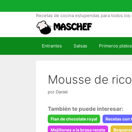
S
a
Recetas de cocina estupendas para todos los 
l
t
a
r
Entrantes
Salsas
Primeros platos
a
l
c
o
Mousse de rico
n
t
e
por
Daniel
n
i
También te puede interesar:
d
Flan de chocolate royal
Recetas con 
o
Mejillones a la brasa receta
Boqueron