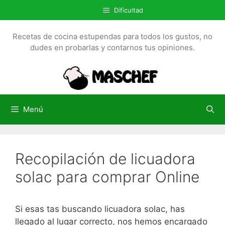
S
Dificultad
a
l
Recetas de cocina estupendas para todos los gustos, no
t
dudes en probarlas y contarnos tus opiniones.
a
r
a
l
c
Menú
o
n
t
Recopilación de licuadora
e
n
solac para comprar Online
i
d
o
Si esas tas buscando licuadora solac, has
llegado al lugar correcto, nos hemos encargado