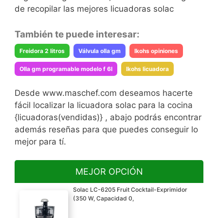
de recopilar las mejores licuadoras solac
También te puede interesar:
Freidora 2 litros
Válvula olla gm
Ikohs opiniones
Olla gm programable modelo f 6l
Ikohs licuadora
Desde www.maschef.com deseamos hacerte
fácil localizar la licuadora solac para la cocina
{licuadoras(vendidas)} , abajo podrás encontrar
además reseñas para que puedes conseguir lo
mejor para tí.
MEJOR OPCIÓN
Solac LC-6205 Fruit Cocktail-Exprimidor
(350 W, Capacidad 0,