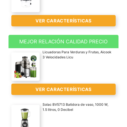
VER CARACTERÍSTICAS
MEJOR RELACIÓN CALIDAD PRECIO
El modelo mas potente
Licuadoras Para Verduras y Frutas, Aicook
del segmento de
3 Velocidades Licu
licuadoras compactas:
350 W
Compacta, ocupa poco
espacio
VER CARACTERÍSTICAS
Vertido continuo
Deposito transparente
Solac BV5713 Batidora de vaso, 1000 W,
extraible de pulpa 0,4 l
1.5 litros, 0 Decibel
? Zumos deliciosos y
VER
saludables – Extrae hasta
CARACTERÍSTICAS