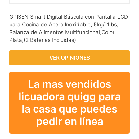
GPISEN Smart Digital Báscula con Pantalla LCD
para Cocina de Acero Inoxidable, 5kg/11lbs,
Balanza de Alimentos Multifuncional,Color
Plata,(2 Baterías Incluidas)
VER OPINIONES
La mas vendidos
licuadora quigg para
la casa que puedes
pedir en línea