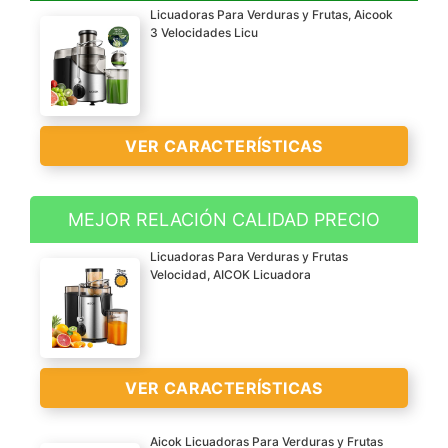
Licuadoras Para Verduras y Frutas, Aicook
3 Velocidades Licu
VER CARACTERÍSTICAS
MEJOR RELACIÓN CALIDAD PRECIO
? Zumos deliciosos y
Licuadoras Para Verduras y Frutas
saludables – Extrae hasta
Velocidad, AICOK Licuadora
un 26% más de jugo y un
36% más de vitaminas y
minerales con respecto a
otros exprimidores. Los
VER CARACTERÍSTICAS
materiales en contacto
con los alimentos están
libres de FDA y BPA. Solo
Aicok Licuadoras Para Verduras y Frutas