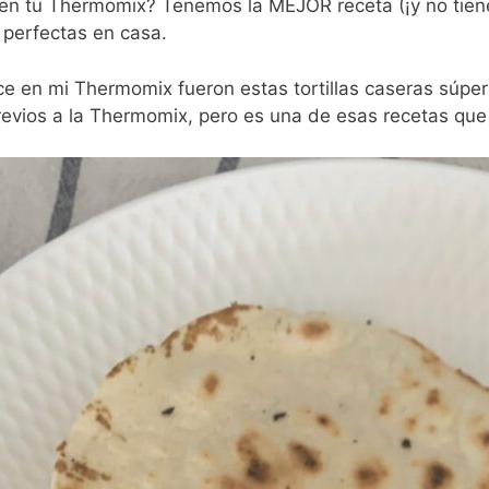
s en tu Thermomix? Tenemos la MEJOR receta (¡y no tie
s perfectas en casa.
e en mi Thermomix fueron estas tortillas caseras súper 
revios a la Thermomix, pero es una de esas recetas qu