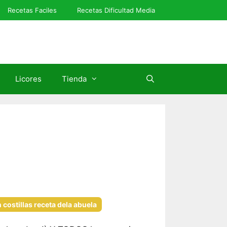
Recetas Faciles
Recetas Dificultad Media
Licores
Tienda
 costillas receta dela abuela