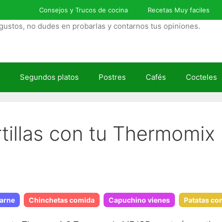
Consejos y Trucos de cocina
Recetas Muy faciles
gustos, no dudes en probarlas y contarnos tus opiniones.
Segundos platos
Postres
Cafés
Cocteles
tillas con tu Thermomix
arne
Chinchetas comida
Capuchino vienes
Patatas con