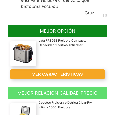
batidoras volando
J. Cruz
MEJOR OPCIÓN
Jata FR326E Freidora Compacta
Capacidad 1,5 litros Antiadher
VER CARACTERÍSTICAS
MEJOR RELACIÓN CALIDAD PRECIO
Tamaño: La freidora
Cecotec Freidora eléctrica CleanFry
FR326E es perfecta para
Infinity 1500. Freidora
cualquier cocina de casa