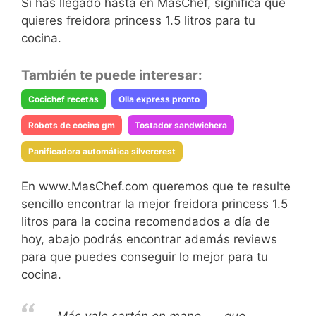
Si has llegado hasta en MasChef, significa que
quieres freidora princess 1.5 litros para tu
cocina.
También te puede interesar:
Cocichef recetas
Olla express pronto
Robots de cocina gm
Tostador sandwichera
Panificadora automática silvercrest
En www.MasChef.com queremos que te resulte
sencillo encontrar la mejor freidora princess 1.5
litros para la cocina recomendados a día de
hoy, abajo podrás encontrar además reviews
para que puedes conseguir lo mejor para tu
cocina.
Más vale sartén en mano…… que