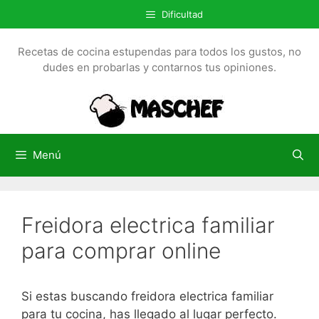
S
Dificultad
a
l
Recetas de cocina estupendas para todos los gustos, no
t
dudes en probarlas y contarnos tus opiniones.
a
r
a
l
c
Menú
o
n
t
Freidora electrica familiar
e
n
para comprar online
i
d
o
Si estas buscando freidora electrica familiar
para tu cocina, has llegado al lugar perfecto.