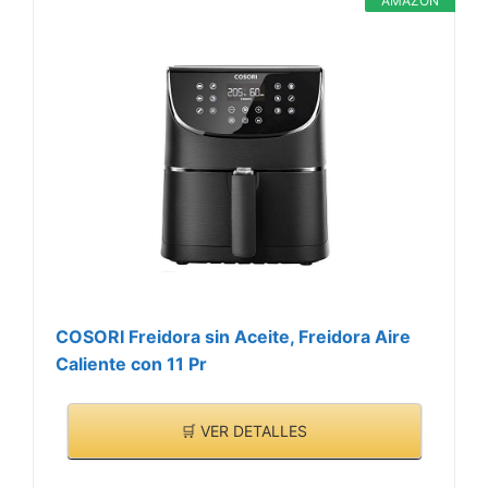
pegadas; Compatible con
AMAZON
costosa. El exclusivo
el lavavajillas
sistema de cocción
permite una perfecta
realización de todo tipo
de recetas, sin malos
olores y sin mezclar
sabores entre alimentos,
debido al aceite,
recuerda que solo ponga
una cucharada
COSORI Freidora sin Aceite, Freidora Aire
Caliente con 11 Pr
🛒 VER DETALLES