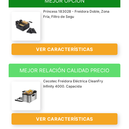
MEJOR OPCIÓN
Princess 183028 - Freidora Doble, Zona
Fría, Filtro de Segu
VER CARACTERÍSTICAS
MEJOR RELACIÓN CALIDAD PRECIO
Ofrezca a toda la familia
Cecotec Freidora Eléctrica CleanFry
patatas fritas y
Infinity 4000. Capacida
tentempiés gracias al
volumen de 2 x 3 litros.
Las zonas frías evitan
que se quemen las migas
VER CARACTERÍSTICAS
y el filtro mantiene el
aceite mucho más limpio.